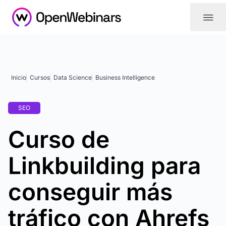
|||
Inicio
Cursos
Data Science
Business Intelligence
SEO
Curso de
Linkbuilding para
conseguir más
tráfico con Ahrefs