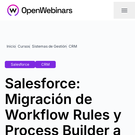
|||
Inicio
Cursos
Sistemas de Gestión
CRM
Salesforce
CRM
Salesforce:
Migración de
Workflow Rules y
Process Builder a