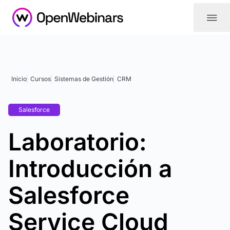
|||
Inicio
Cursos
Sistemas de Gestión
CRM
Salesforce
Laboratorio:
Introducción a
Salesforce
Service Cloud