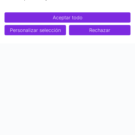
Aceptar todo
Personalizar selección
Rechazar
Enfoque
Soluciones
Metodología SENDA
Aprendizaje Estratégico
Nosotros
Colaboraciones
Quiénes somos
Ser Profesor Top
Biblioteca de contenidos