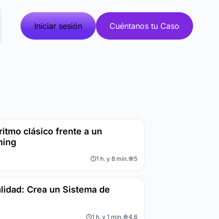
Iniciar sesión
Cuéntanos tu Caso
itmo clásico frente a un
ning
1 h. y 8 min.
5
lidad: Crea un Sistema de
1 h. y 1 min.
4.6