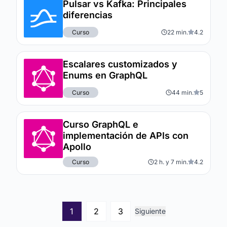
Pulsar vs Kafka: Principales
diferencias
Curso
22 min.
4.2
Escalares customizados y
Enums en GraphQL
Curso
44 min.
5
Curso GraphQL e
implementación de APIs con
Apollo
Curso
2 h. y 7 min.
4.2
1
2
3
Siguiente