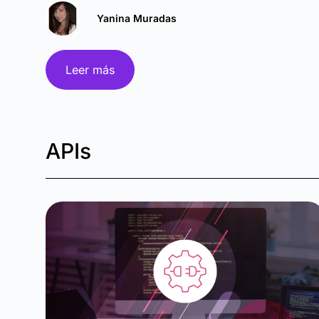
Yanina Muradas
Leer más
APIs