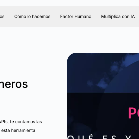
os
Cómo lo hacemos
Factor Humano
Multiplica con IA
meros
APIs, te contamos las
 esta herramienta.