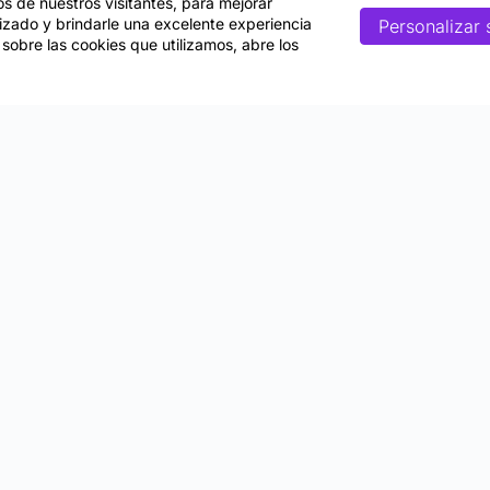
tos de nuestros visitantes, para mejorar
lizado y brindarle una excelente experiencia
Personalizar 
 sobre las cookies que utilizamos, abre los
Nosotros
gico
Quiénes somos
Biblioteca de contenidos
Articulos y actualidad
Becas
rminos y Condiciones de Uso
Política de Privacidad
Política de