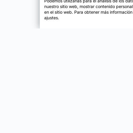
Podemos utilizarlas para el análisis de los da
nuestro sitio web, mostrar contenido persona
en el sitio web. Para obtener más información
ajustes.
Enfoque
Soluciones
Metodología SENDA
Aprendizaje Estraté
Mapa del sitio
Té
©2026 OpenWebinars S.L.