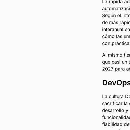
La rápida ado
automatizaci
Según el inf
de más rápi
interanual e
cómo las emp
con práctica
Al mismo ti
que casi un 
2027 para a
DevOps 
La cultura D
sacrificar l
desarrollo y
funcionalida
fiabilidad d