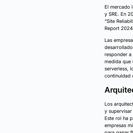
El mercado l
y SRE. En 2
“Site Reliab
Report 2024”
Las empresas
desarrollado
responder a 
medida que l
serverless, 
continuidad 
Arquite
Los arquitec
y supervisar
Este rol ha 
empresas mig
para ganar f