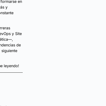
 formarse en
rás y
nstante
rreras
evOps y Site
 ética—,
endencias de
 siguiente
ue leyendo!