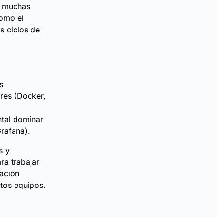
y, muchas
como el
us ciclos de
s
ores (Docker,
ntal dominar
rafana).
s y
ra trabajar
ración
stos equipos.