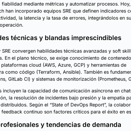
la fiabilidad mediante métricas y automatizar procesos. Ho
ch han incorporado equipos SRE que definen indicadores 
ividad, la latencia y la tasa de errores, integrándolos en s
 operación.
des técnicas y blandas imprescindibles
SRE convergen habilidades técnicas avanzadas y soft skill
s. En el plano técnico, se exige conocimiento de contened
 plataformas cloud (AWS, Azure, GCP) y herramientas de
ura como código (Terraform, Ansible). También es fundame
ns, GitLab CI) y sistemas de monitorización (Prometheus, G
lls incluyen la capacidad de comunicación asíncrona en chat
n, la resolución de incidentes bajo presión y la empatía pa
distribuidos. Según el “State of DevOps Report”, la colabo
l feedback continuo son factores críticos para el éxito en e
profesionales y tendencias de demanda