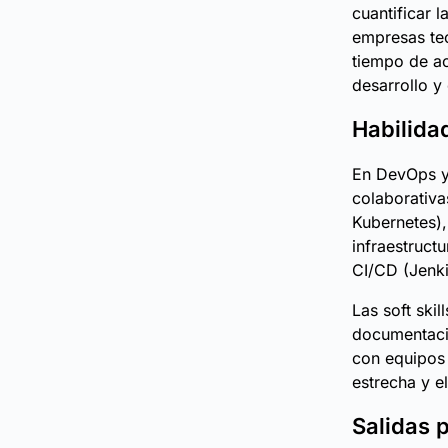
cuantificar 
empresas te
tiempo de act
desarrollo y
Habilida
En DevOps y 
colaborativa
Kubernetes),
infraestruct
CI/CD (Jenki
Las soft ski
documentació
con equipos 
estrecha y e
Salidas 