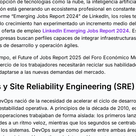
pción de tecnologías como la nube, la inteligencia artificia
ón está generando un ecosistema profesional en constante
orme “Emerging Jobs Report 2024” de LinkedIn, los roles t
do crecimiento han experimentado un incremento medio de
n oferta de empleo
LinkedIn Emerging Jobs Report 2024
. E
resas buscan perfiles capaces de integrar infraestructur
s de desarrollo y operación ágiles.
empo, el
Future of Jobs Report 2025
del Foro Económico Mu
tercio de los trabajadores necesitarán reciclar sus habilida
daptarse a las nuevas demandas del mercado.
y Site Reliability Engineering (SRE)
evOps nació de la necesidad de acelerar el ciclo de desarrol
a estabilidad operativa. A principios de la década de 2010, 
 operaciones trabajaban de forma aislada: los primeros la
des a un ritmo veloz, mientras que los segundos se centrab
e los sistemas. DevOps surge como puente entre ambas áre