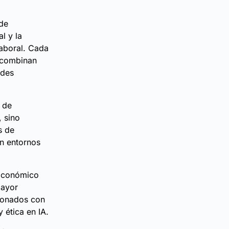
 de
al y la
laboral. Cada
e combinan
ades
 de
, sino
s de
en entornos
Económico
mayor
cionados con
 ética en IA.