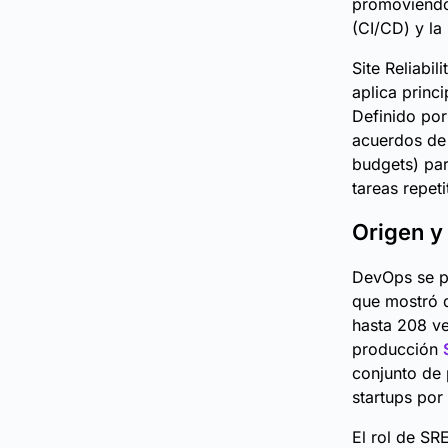
promoviendo 
(CI/CD) y la
Site Reliabi
aplica princ
Definido po
acuerdos de 
budgets) par
tareas repeti
Origen y 
DevOps se po
que mostró 
hasta 208 ve
producción
conjunto de 
startups por 
El rol de SR