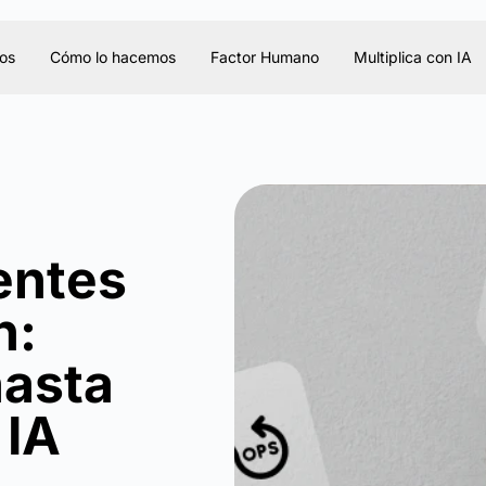
os
Cómo lo hacemos
Factor Humano
Multiplica con IA
entes
h:
asta
 IA