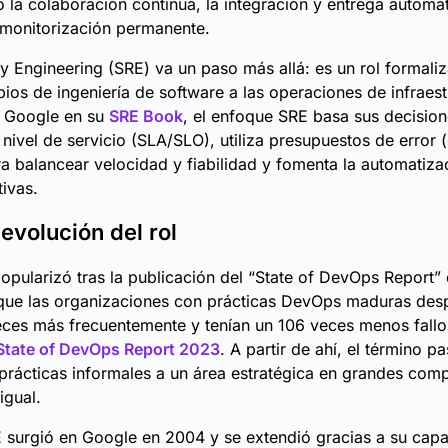
la colaboración continua, la integración y entrega automa
 monitorización permanente.
lity Engineering (SRE) va un paso más allá: es un rol formal
ipios de ingeniería de software a las operaciones de infraest
r Google en su
SRE Book
, el enfoque SRE basa sus decisio
nivel de servicio (SLA/SLO), utiliza presupuestos de error (
a balancear velocidad y fiabilidad y fomenta la automatiza
tivas.
evolución del rol
pularizó tras la publicación del “State of DevOps Report”
que las organizaciones con prácticas DevOps maduras des
ces más frecuentemente y tenían un 106 veces menos fallo
State of DevOps Report 2023
. A partir de ahí, el término p
prácticas informales a un área estratégica en grandes com
igual.
E surgió en Google en 2004 y se extendió gracias a su cap