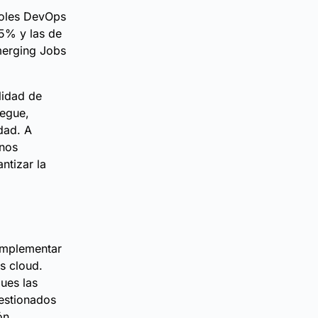
roles DevOps
5% y las de
Emerging Jobs
lidad de
iegue,
idad. A
rnos
ntizar la
 implementar
os cloud.
pues las
gestionados
ón.