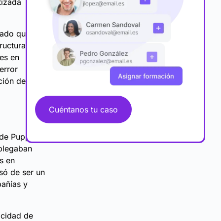
tizada
izado que
ructura.
nes en
error
ción de
Cuéntanos tu caso
 de Puppet,
plegaban
s en
asó de ser un
pañías y
acidad de