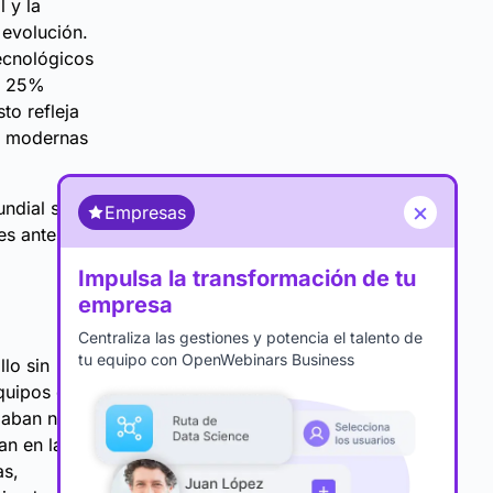
l y la
 evolución.
ecnológicos
l 25%
sto refleja
as modernas
×
ndial señala
Empresas
des antes de
Impulsa la transformación de tu
empresa
Centraliza las gestiones y potencia el talento de
tu equipo con OpenWebinars Business
lo sin
equipos de
nzaban nuevas
an en la
as,