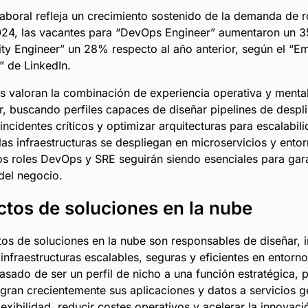
aboral refleja un crecimiento sostenido de la demanda de 
024, las vacantes para “DevOps Engineer” aumentaron un 3
ility Engineer” un 28% respecto al año anterior, según el “
 de LinkedIn.
 valoran la combinación de experiencia operativa y menta
r, buscando perfiles capaces de diseñar pipelines de despl
incidentes críticos y optimizar arquitecturas para escalabil
as infraestructuras se despliegan en microservicios y ento
los roles DevOps y SRE seguirán siendo esenciales para gara
del negocio.
ctos de soluciones en la nube
tos de soluciones en la nube son responsables de diseñar,
 infraestructuras escalables, seguras y eficientes en entorn
pasado de ser un perfil de nicho a una función estratégica, 
ran crecientemente sus aplicaciones y datos a servicios 
lexibilidad, reducir costes operativos y acelerar la innovaci