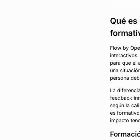
Qué es 
formati
Flow by Ope
interactivos
para que el 
una situació
persona debe
La diferenci
feedback inm
según la cal
es formativo
impacto tend
Formació