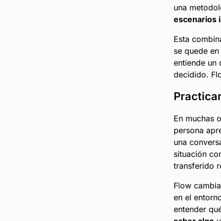
una metodol
escenarios 
Esta combin
se quede en
entiende un 
decidido. Fl
Practica
En muchas or
persona apr
una conversa
situación con
transferido 
Flow cambia 
en el entorn
entender qué