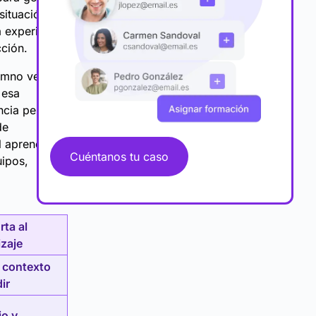
situación
a experiencia
ción.
lumno ve una
 esa
ncia permite
de
l aprendizaje
Cuéntanos tu caso
uipos,
ta al
zaje
 contexto
ir
io y