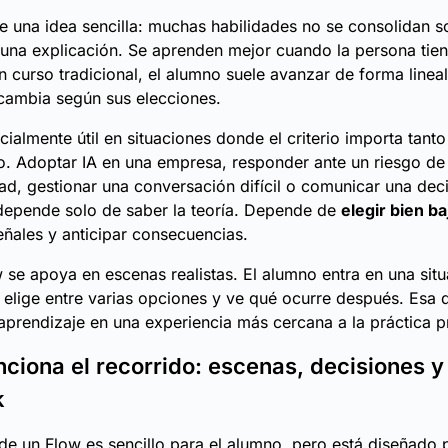
e una idea sencilla: muchas habilidades no se consolidan s
una explicación. Se aprenden mejor cuando la persona tie
n curso tradicional, el alumno suele avanzar de forma lineal
cambia según sus elecciones.
cialmente útil en situaciones donde el criterio importa tant
. Adoptar IA en una empresa, responder ante un riesgo de
ad, gestionar una conversación difícil o comunicar una dec
depende solo de saber la teoría. Depende de
elegir bien b
señales y anticipar consecuencias.
 se apoya en escenas realistas. El alumno entra en una situ
 elige entre varias opciones y ve qué ocurre después. Esa 
 aprendizaje en una experiencia más cercana a la práctica p
ciona el recorrido: escenas, decisiones y
k
 de un Flow es sencillo para el alumno, pero está diseñado 