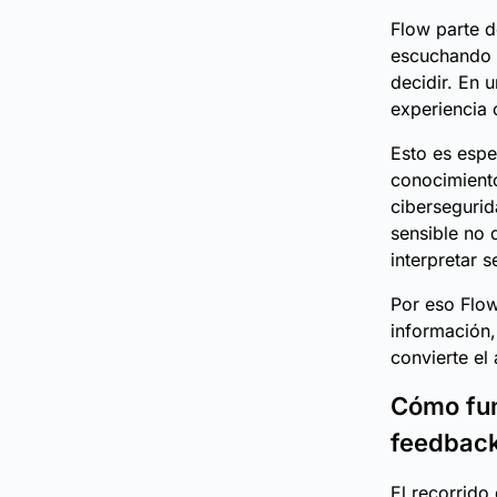
Flow parte d
escuchando 
decidir. En u
experiencia 
Esto es espe
conocimiento
cibersegurid
sensible no 
interpretar 
Por eso Flow
información,
convierte el
Cómo fun
feedbac
El recorrido