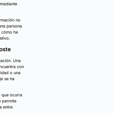
 mediante
ormación no
una persona
re cómo ha
ativo.
oste
mación. Una
ncuentra con
ridad o una
je se ha
e que ocurra
e permite
a entre