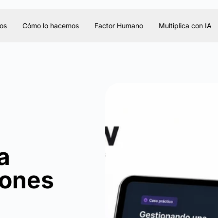
os
Cómo lo hacemos
Factor Humano
Multiplica con IA
a
iones