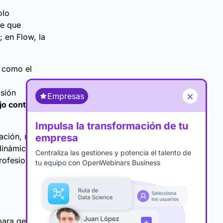
olo
ne que
; en Flow, la
o como el
isión
×
Empresas
ajo contexto
,
Impulsa la transformación de tu
ación, recibe
empresa
dinámica
Centraliza las gestiones y potencia el talento de
rofesional.
tu equipo con OpenWebinars Business
para generar