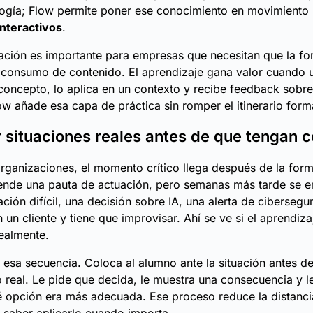
ogía; Flow permite poner ese conocimiento en movimiento
interactivos
.
ación es importante para empresas que necesitan que la f
 consumo de contenido. El aprendizaje gana valor cuando 
concepto, lo aplica en un contexto y recibe feedback sob
ow añade esa capa de práctica sin romper el itinerario form
r situaciones reales antes de que tengan c
ganizaciones, el momento crítico llega después de la for
ende una pauta de actuación, pero semanas más tarde se e
ción difícil, una decisión sobre IA, una alerta de cibersegu
 un cliente y tiene que improvisar. Ahí se ve si el aprendiza
realmente.
esa secuencia. Coloca al alumno ante la situación antes d
o real. Le pide que decida, le muestra una consecuencia y l
 opción era más adecuada. Ese proceso reduce la distanci