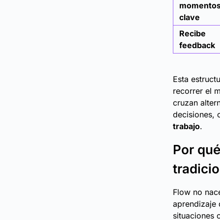
momento
clave
Recibe
feedback
Esta estruct
recorrer el 
cruzan altern
decisiones, 
trabajo
.
Por qué
tradici
Flow no nace 
aprendizaje 
situaciones 