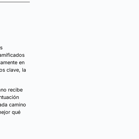
s
ramificados
ivamente en
s clave, la
mno recibe
ntuación
cada camino
mejor qué