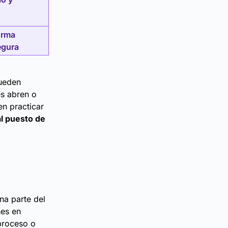
orma
egura
pueden
es abren o
en practicar
al puesto de
una parte del
nes en
 proceso o