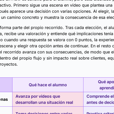
activo. Primero sigue una escena en vídeo que plantea una 
spués aparece una decisión con varias opciones. Al elegir, l
 un camino concreto y muestra la consecuencia de esa elec
forma parte del propio recorrido. Tras cada elección, el a
, recibe una valoración y entiende qué implicaciones tenía
lo cuando una respuesta se valora con 0 puntos, la experie
escena y elegir otra opción antes de continuar. En el resto 
el recorrido avanza con sus consecuencias, de modo que e
entro del propio flujo y sin impacto real sobre clientes, eq
royectos.
Qué apor
Qué hace el alumno
aprendi
Avanza por vídeos que
Comprende el
enas
desarrollan una situación real
antes de decid
Toma decisiones entre varias
Practica criter