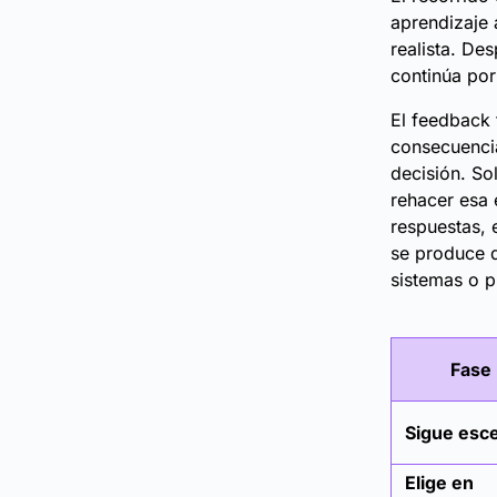
aprendizaje 
realista. De
continúa por
El feedback 
consecuencia
decisión. So
rehacer esa 
respuestas, 
se produce d
sistemas o p
Fase
Sigue esc
Elige en