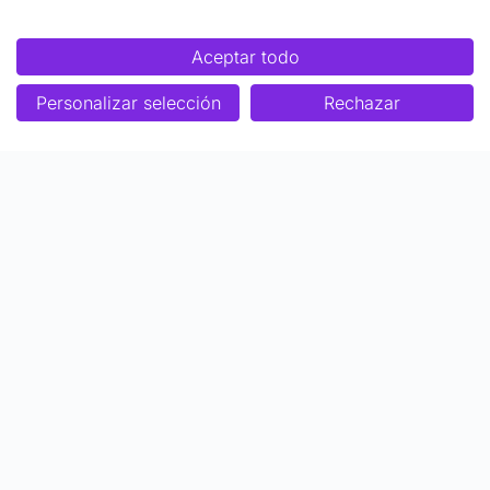
Aceptar todo
Personalizar selección
Rechazar
Enfoque
Soluciones
Metodología SENDA
Aprendizaje Estratégico
Nosotros
Colaboraciones
Quiénes somos
Ser Profesor Top
Biblioteca de contenidos