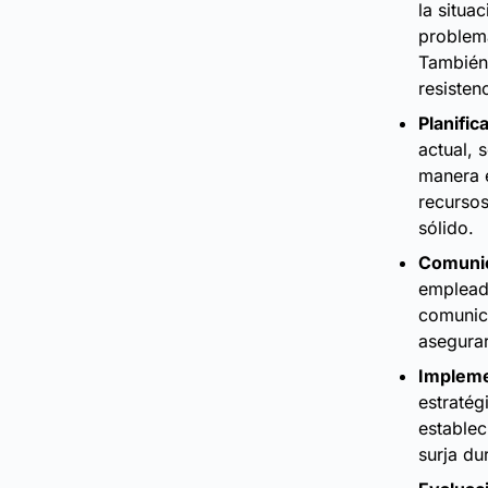
la situa
problemá
También 
resisten
Planific
actual, 
manera e
recursos
sólido.
Comunic
emplead
comunica
asegurar
Impleme
estratég
establec
surja du