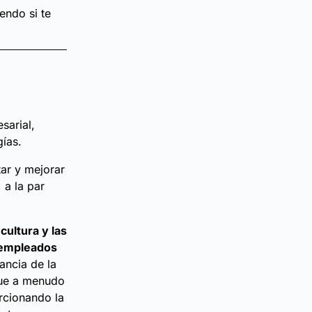
endo si te
sarial,
ías.
tar y mejorar
 a la par
cultura y las
y empleados
ancia de la
que a menudo
rcionando la