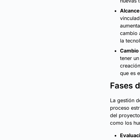
nuevas t
Alcance
vinculad
aumentar
cambio a
la tecno
Cambio 
tener un
creación
que es e
Fases d
La gestión d
proceso estr
del proyecto
como los hu
Evaluaci