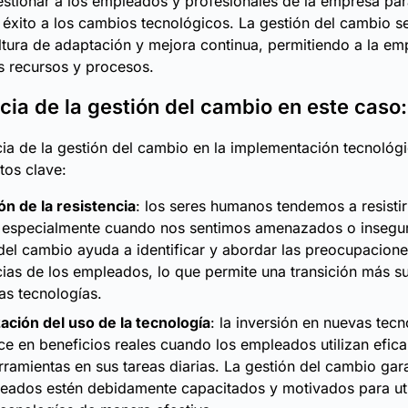
estionar a los empleados y profesionales de la empresa pa
éxito a los cambios tecnológicos. La gestión del cambio s
ltura de adaptación y mejora continua, permitiendo a la em
s recursos y procesos.
cia de la gestión del cambio en este caso:
ia de la gestión del cambio en la implementación tecnológi
tos clave:
ón de la resistencia
: los seres humanos tendemos a resistir
 especialmente cuando nos sentimos amenazados o insegur
del cambio ayuda a identificar y abordar las preocupacione
cias de los empleados, lo que permite una transición más s
as tecnologías.
ción del uso de la tecnología
: la inversión en nuevas tecn
ce en beneficios reales cuando los empleados utilizan efic
rramientas en sus tareas diarias. La gestión del cambio gar
eados estén debidamente capacitados y motivados para util