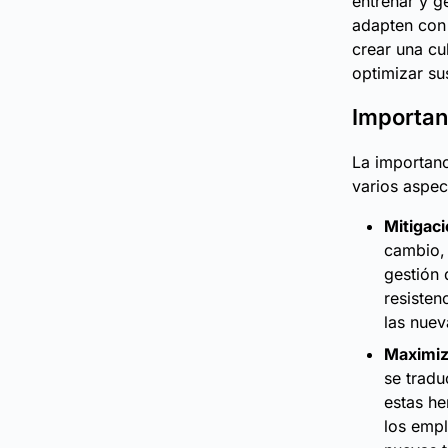
entrenar y g
adapten con 
crear una cu
optimizar su
Importan
La importanc
varios aspec
Mitigaci
cambio,
gestión 
resisten
las nuev
Maximiza
se tradu
estas he
los empl