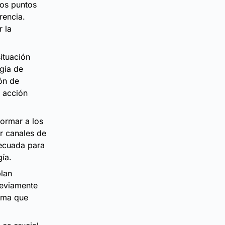
los puntos
rencia.
r la
ituación
ogía de
ión de
e acción
formar a los
r canales de
decuada para
gía.
plan
reviamente
lema que