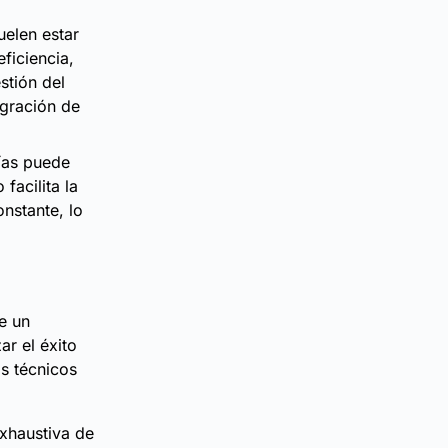
uelen estar
ficiencia,
stión del
egración de
ías puede
facilita la
onstante, lo
e un
ar el éxito
os técnicos
exhaustiva de