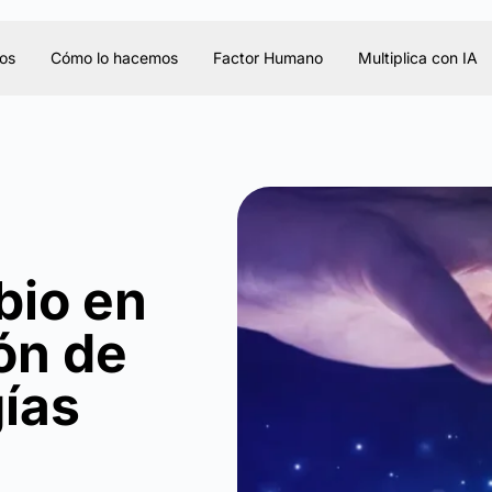
os
Cómo lo hacemos
Factor Humano
Multiplica con IA
bio en
ón de
ías