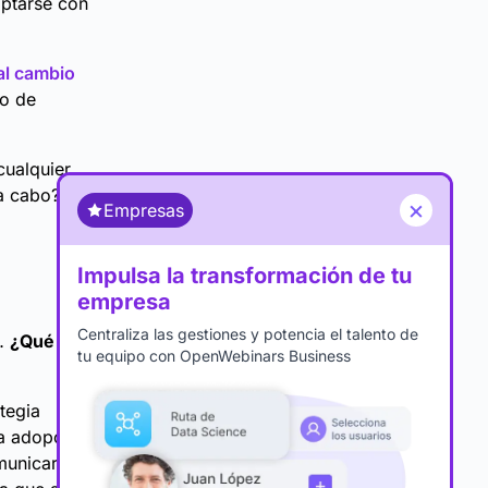
ptarse con
 al cambio
so de
cualquier
a cabo?
×
Empresas
Impulsa la transformación de tu
empresa
Centraliza las gestiones y potencia el talento de
o…
¿Qué es la
tu equipo con OpenWebinars Business
tegia
la adopción
municar,