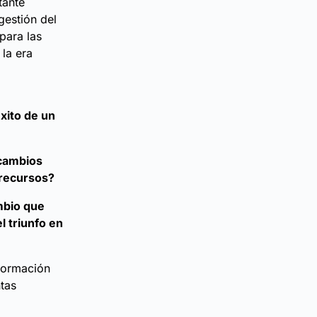
tante
gestión del
para las
la era
éxito de un
cambios
 recursos?
ambio que
l triunfo en
sformación
ntas