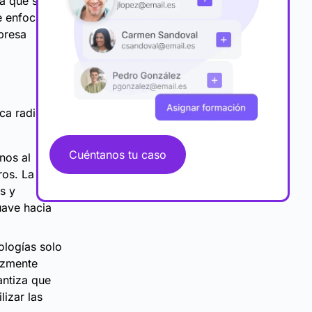
ra que se
e enfoca en
presa
ca radica en
Cuéntanos tu caso
nos al
os. La
s y
uave hacia
ologías solo
azmente
antiza que
izar las