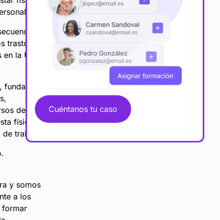
tar físico,
ersonal.
nsecuencias
os trastornos
 en la Unión
), fundada en
s,
Cuéntanos tu caso
rsos del
ta física o
 de trabajo.
o.
era y somos
nte a los
 formar