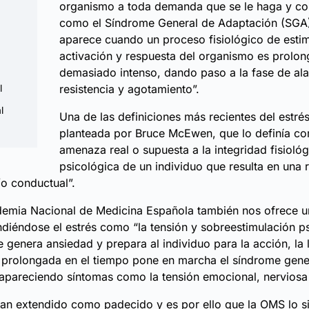
organismo a toda demanda que se le haga y c
como el Síndrome General de Adaptación (SGA
aparece cuando un proceso fisiológico de estim
activación y respuesta del organismo es prolo
demasiado intenso, dando paso a la fase de al
l
resistencia y agotamiento”.
l
Una de las definiciones más recientes del estrés
planteada por Bruce McEwen, que lo definía c
amenaza real o supuesta a la integridad fisiológ
psicológica de un individuo que resulta en una 
/o conductual”.
emia Nacional de Medicina Española también nos ofrece un
endiéndose el estrés como “la tensión y sobreestimulación p
 genera ansiedad y prepara al individuo para la acción, la 
 prolongada en el tiempo pone en marcha el síndrome gene
apareciendo síntomas como la tensión emocional, nerviosa 
 tan extendido como padecido y es por ello que la OMS lo 