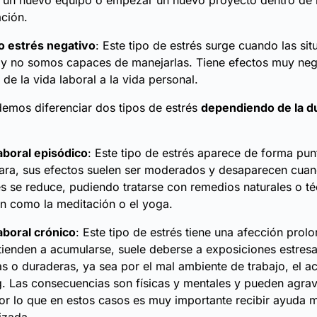
e un nuevo equipo o empezar un nuevo proyecto dentro de 
ción.
o estrés negativo
: Este tipo de estrés surge cuando las si
 y no somos capaces de manejarlas. Tiene efectos muy neg
 de la vida laboral a la vida personal.
emos diferenciar dos tipos de estrés
dependiendo de la du
aboral episódico
: Este tipo de estrés aparece de forma pun
ara, sus efectos suelen ser moderados y desaparecen cuan
és se reduce, pudiendo tratarse con remedios naturales o t
ón como la meditación o el yoga.
aboral crónico
: Este tipo de estrés tiene una afección prol
tienden a acumularse, suele deberse a exposiciones estres
as o duraderas, ya sea por el mal ambiente de trabajo, el a
 Las consecuencias son físicas y mentales y pueden agrav
or lo que en estos casos es muy importante recibir ayuda 