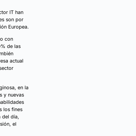
tor IT han
es son por
nión Europea.
io con
0% de las
ambién
resa actual
sector
ginosa, en la
es y nuevas
habilidades
 los fines
 del día,
sión, el