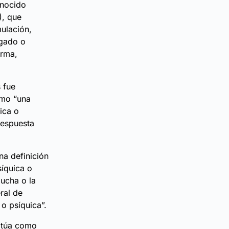
onocido
), que
ulación,
ngado o
arma,
 fue
omo “una
ica o
respuesta
a definición
síquica o
lucha o la
ral de
o psíquica”.
sitúa como