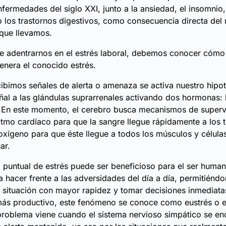
nfermedades del siglo XXI, junto a la ansiedad, el insomnio,
d o los trastornos digestivos, como consecuencia directa del
 que llevamos.
e adentrarnos en el estrés laboral, debemos conocer cómo
nera el conocido estrés.
bimos señales de alerta o amenaza se activa nuestro hipo
ñal a las glándulas suprarrenales activando dos hormonas: 
l. En este momento, el cerebro busca mecanismos de superv
itmo cardíaco para que la sangre llegue rápidamente a los t
oxígeno para que éste llegue a todos los músculos y célula
ar.
puntual de estrés puede ser beneficioso para el ser huma
 hacer frente a las adversidades del día a día, permitiénd
la situación con mayor rapidez y tomar decisiones inmediata
más productivo, este fenómeno se conoce como eustrés o e
 problema viene cuando el sistema nervioso simpático se en