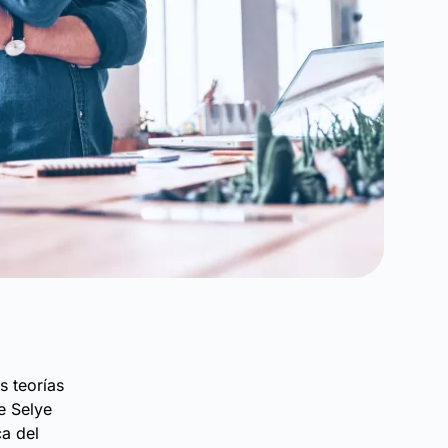
s teorías
e Selye
ca del