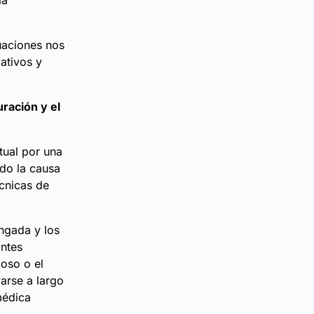
la
tuaciones nos
ativos y
ración y el
tual por una
do la causa
écnicas de
ongada y los
antes
coso o el
arse a largo
médica