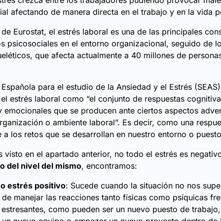
estrés crezca entre los trabajadores pudiendo provocar males
ial afectando de manera directa en el trabajo y en la vida p
de Eurostat, el estrés laboral es una de las principales co
os psicosociales en el entorno organizacional, seguido de l
léticos, que afecta actualmente a 40 millones de personas
Española para el estudio de la Ansiedad y el Estrés (SEAS
 el estrés laboral como “el conjunto de respuestas cognitiva
 y emocionales que se producen ante ciertos aspectos adve
rganización o ambiente laboral”. Es decir, como una respues
e a los retos que se desarrollan en nuestro entorno o puesto
isto en el apartado anterior, no todo el estrés es negativ
 del nivel del mismo
, encontramos:
o estrés positivo
: Sucede cuando la situación no nos sup
de manejar las reacciones tanto físicas como psíquicas fre
 estresantes, como pueden ser un nuevo puesto de trabajo,