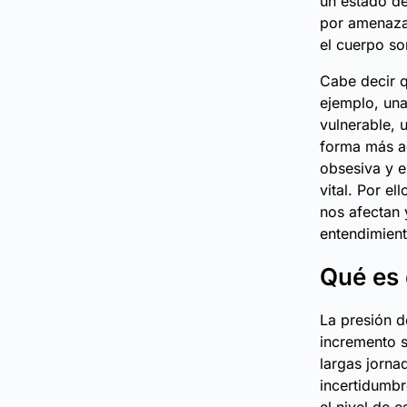
un estado de
por amenazas
el cuerpo so
Cabe decir q
ejemplo, una
vulnerable, 
forma más ag
obsesiva y e
vital. Por e
nos afectan 
entendimient
Qué es 
La presión d
incremento s
largas jornad
incertidumbr