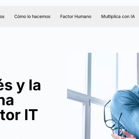
os
Cómo lo hacemos
Factor Humano
Multiplica con IA
s y la
na
tor IT