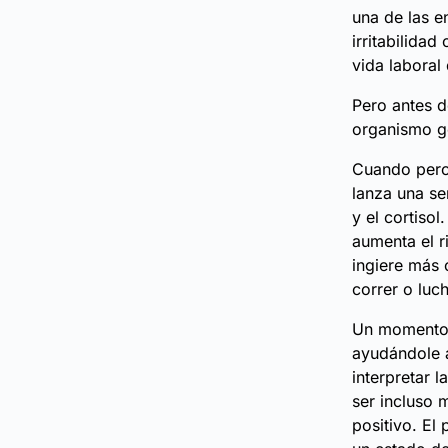
una de las e
irritabilida
vida laboral
Pero antes d
organismo ge
Cuando perci
lanza una se
y el cortiso
aumenta el r
ingiere más 
correr o luch
Un momento 
ayudándole a
interpretar 
ser incluso 
positivo. El