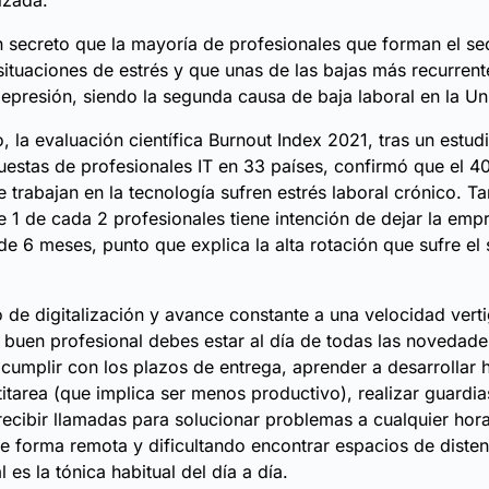
izada.
 secreto que la mayoría de profesionales que forman el sec
ituaciones de estrés y que unas de las bajas más recurrent
epresión, siendo la segunda causa de baja laboral en la U
o, la evaluación científica Burnout Index 2021, tras un estud
estas de profesionales IT en 33 países, confirmó que el 4
 trabajan en la tecnología sufren estrés laboral crónico. T
 1 de cada 2 profesionales tiene intención de dejar la emp
de 6 meses, punto que explica la alta rotación que sufre el 
de digitalización y avance constante a una velocidad verti
 buen profesional debes estar al día de todas las novedad
 cumplir con los plazos de entrega, aprender a desarrollar 
itarea (que implica ser menos productivo), realizar guardias
ecibir llamadas para solucionar problemas a cualquier hora
e forma remota y dificultando encontrar espacios de disten
l es la tónica habitual del día a día.