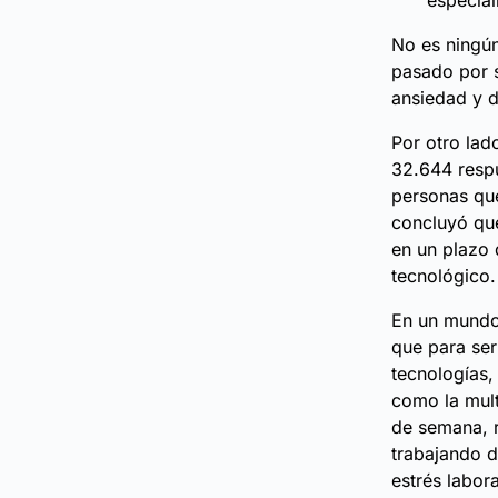
especial
No es ningún
pasado por s
ansiedad y d
Por otro lad
32.644 respu
personas que
concluyó que
en un plazo 
tecnológico.
En un mundo 
que para ser
tecnologías,
como la mult
de semana, r
trabajando d
estrés labora