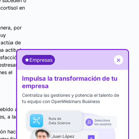
e suceden o
cortisol en
anera, por
muy
 actúa de
a actitud
isfacción
×
Empresas
estresantes
es el
Impulsa la transformación de tu
empresa
Centraliza las gestiones y potencia el talento de
tu equipo con OpenWebinars Business
ebido al
s, a las
ión hace que