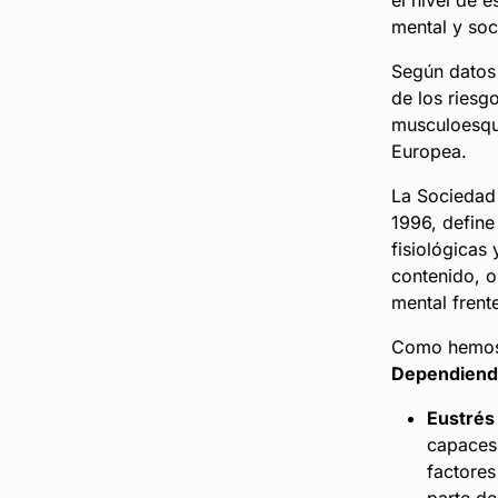
el nivel de 
mental y soc
Según datos 
de los riesg
musculoesque
Europea.
La Sociedad 
1996, define
fisiológicas
contenido, o
mental frent
Como hemos v
Dependiendo
Eustrés 
capaces 
factores