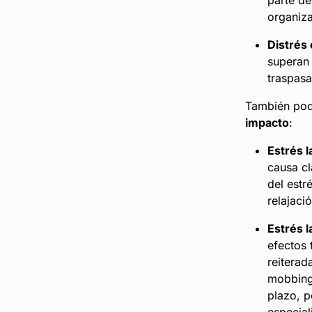
parte d
organiza
Distrés 
superan
traspasa
También pod
impacto
:
Estrés l
causa cl
del estr
relajaci
Estrés l
efectos 
reiterad
mobbing.
plazo, p