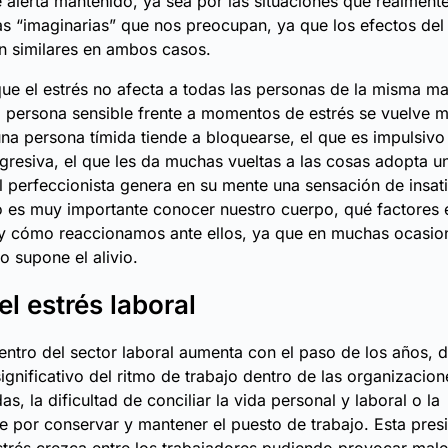
 alerta mantenido, ya sea por las situaciones que realment
 “imaginarias” que nos preocupan, ya que los efectos del 
n similares en ambos casos.
ue el estrés no afecta a todas las personas de la misma m
 persona sensible frente a momentos de estrés se vuelve 
una persona tímida tiende a bloquearse, el que es impulsivo
resiva, el que les da muchas vueltas a las cosas adopta un
l perfeccionista genera en su mente una sensación de insat
llo es muy importante conocer nuestro cuerpo, qué factores 
y cómo reaccionamos ante ellos, ya que en muchas ocasion
o supone el alivio.
el estrés laboral
entro del sector laboral aumenta con el paso de los años, d
ignificativo del ritmo de trabajo dentro de las organizacione
as, la dificultad de conciliar la vida personal y laboral o la
e por conservar y mantener el puesto de trabajo. Esta pres