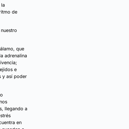
 la
 ritmo de
 nuestro
tálamo, que
la adrenalina
ivencia;
ejidos e
s y así poder
no
onos
s, llegando a
strés
cuentra en