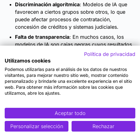
Discriminación algorítmica
: Modelos de IA que
favorecen a ciertos grupos sobre otros, lo que
puede afectar procesos de contratación,
concesión de créditos y sistemas judiciales.
Falta de transparencia
: En muchos casos, los
modelos de IA son cajas negras cuyos resultados
no se pueden explicar fácilmente.
Política de privacidad
Utilizamos cookies
Privacidad y uso de datos
: La recopilación
masiva de información personal plantea
Podemos utilizarlas para el análisis de los datos de nuestros
visitantes, para mejorar nuestro sitio web, mostrar contenido
preocupaciones sobre la seguridad y el
personalizado y brindarle una excelente experiencia en el sitio
consentimiento de los usuarios.
web. Para obtener más información sobre las cookies que
utilizamos, abre los ajustes.
Para mitigar estos riesgos, las empresas deben
adoptar enfoques como:
Aceptar todo
Auditorías de IA
para evaluar el impacto y la
equidad de los algoritmos.
Personalizar selección
Rechazar
Regulaciones claras
que establezcan límites en el