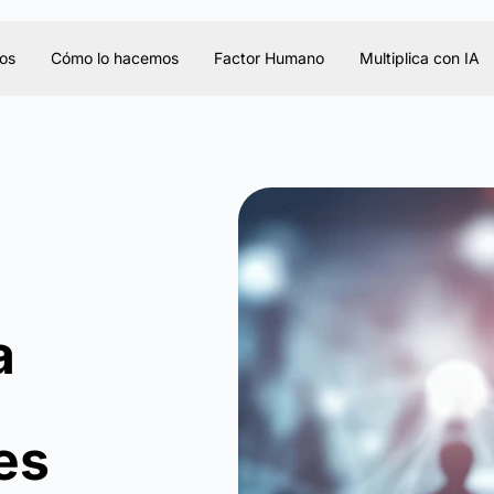
os
Cómo lo hacemos
Factor Humano
Multiplica con IA
a
es