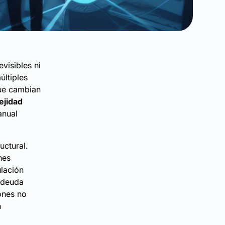
visibles ni
últiples
que cambian
ejidad
anual
uctural.
nes
lación
a deuda
ones no
n