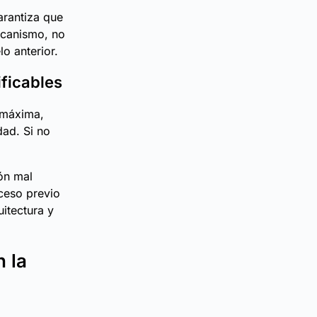
arantiza que
ecanismo, no
o anterior.
ificables
 máxima,
dad. Si no
ión mal
oceso previo
uitectura y
 la