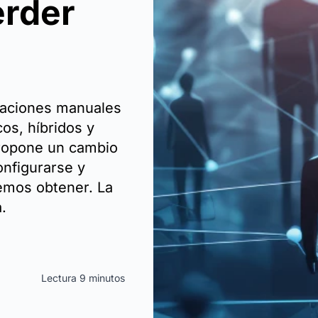
erder
raciones manuales
os, híbridos y
propone un cambio
onfigurarse y
emos obtener. La
.
Lectura 9 minutos