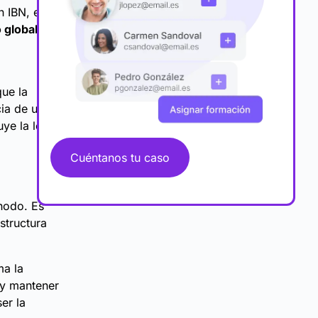
 IBN, el
 global
, lo
que la
cia de una
uye la lógica
Cuéntanos tu caso
nodo. Es
structura
ma la
 y mantener
er la