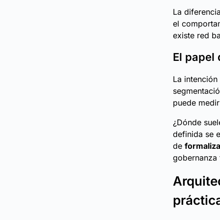
La diferenci
el comportam
existe red b
El papel 
La intención
segmentación
puede medirs
¿Dónde suele
definida se 
de
formaliza
gobernanza t
Arquite
práctic