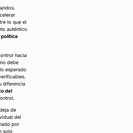
mandos.
celerar
tre lo que el
eto auténtico
política
ontrol hacia
cómo debe
ado esperado
verificables.
 diferencia
to del
ontrol.
 deja de
vidual del
rnado por
n solo