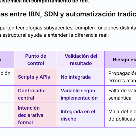
sistémica del comportamiento de red
.
ias entre IBN, SDN y automatización tradic
rten tecnologías subyacentes, cumplen funciones distinta
estructural ayuda a entender la diferencia real:
Punto de
Validación del
o
Riesgo es
control
resultado
ación
Propagación
Scripts y APIs
No integrada
errores man
Controlador
Variable según
Falta de val
central
implementación
semántica
Intención
Integrada en el
Mala definic
declarativa
diseño
de políticas
formal