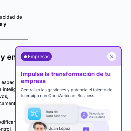
pacidad de
e y
×
 y en
Empresas
Impulsa la transformación de tu
empresa
 específico.
 inteligencia
Centraliza las gestiones y potencia el talento de
tu equipo con OpenWebinars Business
vos,
icamente en
difican el
ntrol