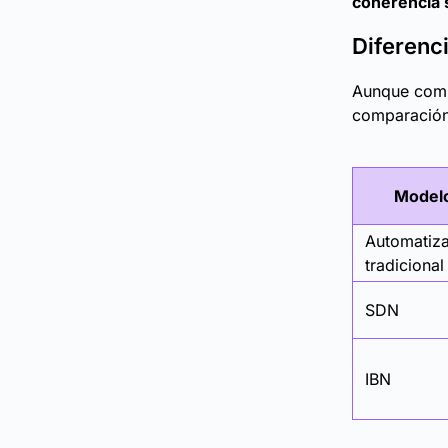
coherencia 
Diferenc
Aunque compa
comparación 
Model
Automatiz
tradicional
SDN
IBN