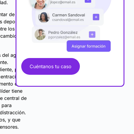
dad.
tar de
es deportivas
tre los
ercambio de
s del agrado
nte.
Cuéntanos tu caso
iente, pero
entración,
omento el
líder tiene
e central de
e para
distracción.
os, y que
fensores.