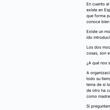
En cuanto a
existe en Es
que forma pa
conoce bien 
Existe un mo
ido introduc
Los dos mode
cosas, son e
¿A qué nos 
A organizaci
todo su tiem
tema de si l
de otro ha c
como madres,
Si preguntam