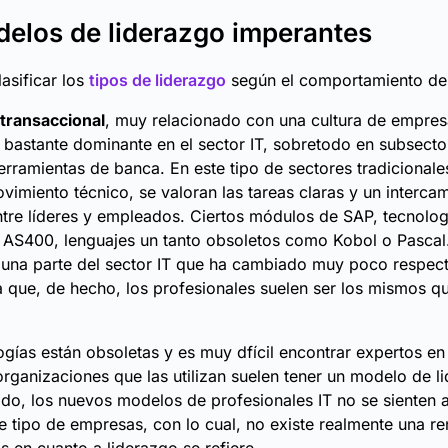
elos de liderazgo imperantes
asificar los
tipos de liderazgo
según el comportamiento del 
 transaccional
, muy relacionado con una cultura de empresa
 bastante dominante en el sector IT, sobretodo en subsect
erramientas de banca. En este tipo de sectores tradicionale
imiento técnico, se valoran las tareas claras y un interca
ntre líderes y empleados. Ciertos módulos de SAP, tecnolog
 AS400, lenguajes un tanto obsoletos como Kobol o Pasca
 una parte del sector IT que ha cambiado muy poco respec
a que, de hecho, los profesionales suelen ser los mismos q
ogías están obsoletas y es muy dfícil encontrar expertos e
rganizaciones que las utilizan suelen tener un modelo de l
ado, los nuevos modelos de profesionales IT no se sienten 
te tipo de empresas, con lo cual, no existe realmente una r