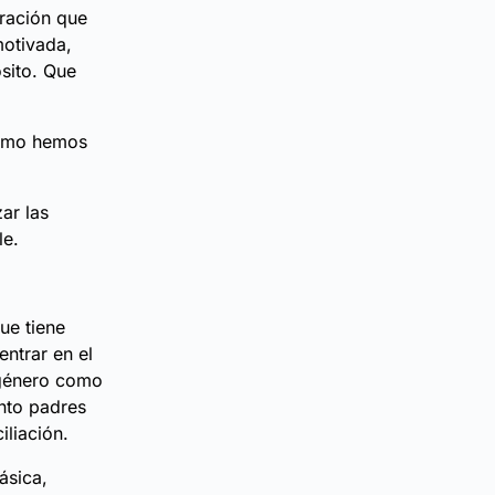
iración que
motivada,
osito. Que
 Como hemos
ar las
le.
ue tiene
entrar en el
n género como
anto padres
liación.
ásica,