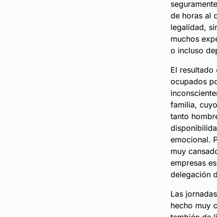
seguramente 
de horas al 
legalidad, s
muchos exper
o incluso dep
El resultado
ocupados por
inconsciente
familia, cuy
tanto hombre
disponibilid
emocional. P
muy cansado
empresas es
delegación d
Las jornadas
hecho muy c