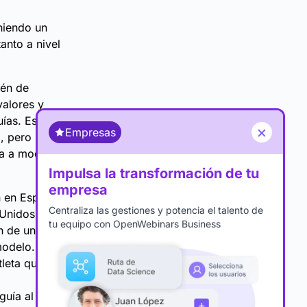
niendo un
anto a nivel
ién de
valores y
ías. Esto,
×
Empresas
, pero
da a modelos
Impulsa la transformación de tu
empresa
n en España
Centraliza las gestiones y potencia el talento de
Unidos. Por
tu equipo con OpenWebinars Business
n de una
modelo. Este
tleta que
guía al