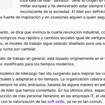
Esta idea de líder “salvador” tiene su origen en l
militar europea y ha demostrado estar siempre l
inconsciente de la sociedad. El líder por definic
a fuente de inspiración y en ocasiones alguien a quien segu
nto, se dice que vivimos la cuarta revolución industrial, c
ológicos muy rápidos y cambios sociales igual de vertigin
to, el modelo de trabajo sigue estando diseñado para una 
 y lucha por cambiar.
lo de trabajo en general, está basado originalmente en el 
do modificado para los tiempos modernos.
odelos de liderazgo han ido surgiendo para mejorar las c
ctuales y adaptarse a los tiempos. La organización clásica 
iempre ha sido jerárquica, basada de alguna manera en est
 de líder que hemos comentado. En los últimos años, espe
ducción de más personal femenino en las empresas IT, el vi
y con la valorización de las
soft skills
, ya no es tan común.