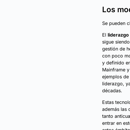
Los mod
Se pueden cl
El
liderazgo
sigue siendo
gestión de h
con poco mov
y definido e
Mainframe y
ejemplos de
liderazgo, y
décadas.
Estas tecnol
además las o
tanto anticu
entrar en es