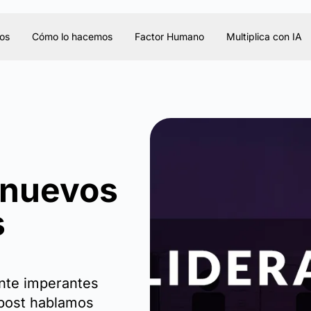
os
Cómo lo hacemos
Factor Humano
Multiplica con IA
, nuevos
s
ente imperantes
 post hablamos