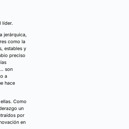
líder.
 jerárquica,
ores como la
s, estables y
mbio preciso
ías
l… son
to a
ue hace
n ellas. Como
iderazgo un
atraídos por
enovación en