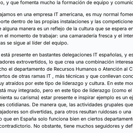
o, y que fomenta mucho la formación de equipo y comuni
ajamos en una empresa IT americana, es muy normal fomen
orte dentro de las propias instalaciones y las competicion
 alguna manera es un reflejo de la cultura que se espera en
 el momento de trabajar: una camaradería fresca y el int
as se sigue al líder del equipo.
está presente en bastantes delegaciones IT españolas, y e
jadores extrovertidos, lo que crea una combinación interesa
ho el departamento de Recursos Humanos o Atención al Cl
tos de otras ramas IT , más técnicas y que conllevan conc
y atraídos por este tipo de liderazgo y cultura. En este m
está muy integrado, pero en este tipo de liderazgo (como el 
enta su carisma) estar presente e inspirar ejemplo es un ej
des cotidianas. De manera que, las actividades grupales qu
ajadores son divertidas, para otros resultan ruidosas o una 
 que en España solo funciona bien en ciertos departament
 contradictorio. No obstante, tiene muchos seguidores y de