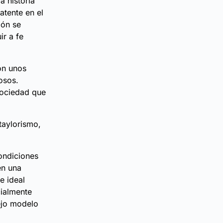
a historia
atente en el
ión se
ir a fe
on unos
osos.
sociedad que
taylorismo,
ondiciones
en una
e ideal
cialmente
ejo modelo