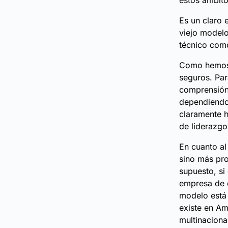
estos ámbito
Es un claro 
viejo modelo
técnico como
Como hemos 
seguros. Par
comprensión 
dependiendo 
claramente h
de liderazg
En cuanto a
sino más pro
supuesto, si
empresa de e
modelo está 
existe en Am
multinaciona