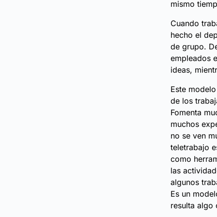
mismo tiemp
Cuando trab
hecho el dep
de grupo. De
empleados en
ideas, mientr
Este modelo 
de los traba
Fomenta muc
muchos exper
no se ven mu
teletrabajo 
como herrami
las activida
algunos trab
Es un modelo
resulta algo