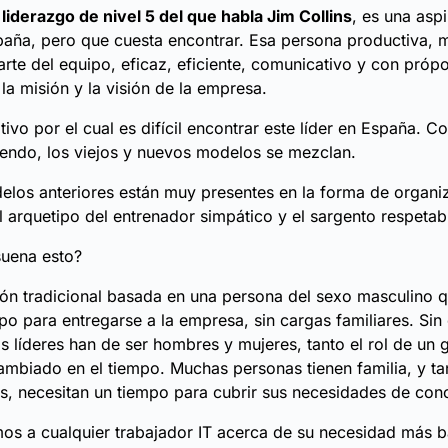
l
liderazgo de nivel 5 del que habla Jim Collins
, es una asp
paña, pero que cuesta encontrar. Esa persona productiva, 
rte del equipo, eficaz, eficiente, comunicativo y con próp
la misión y la visión de la empresa.
tivo por el cual es difícil encontrar este líder en España.
iendo, los viejos y nuevos modelos se mezclan.
los anteriores están muy presentes en la forma de organiz
l arquetipo del entrenador simpático y el sargento respetab
suena esto?
ón tradicional basada en una persona del sexo masculino q
po para entregarse a la empresa, sin cargas familiares. Sin 
os líderes han de ser hombres y mujeres, tanto el rol de u
ambiado en el tiempo. Muchas personas tienen familia, y t
 necesitan un tiempo para cubrir sus necesidades de conci
os a cualquier trabajador IT acerca de su necesidad más b