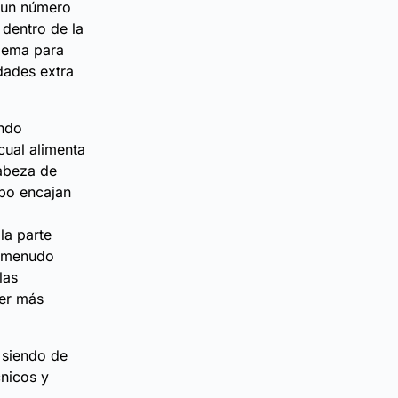
e un número
 dentro de la
blema para
dades extra
endo
cual alimenta
cabeza de
ipo encajan
la parte
a menudo
las
ber más
 siendo de
nicos y