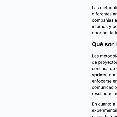
Las metodolo
diferentes á
compañías a
internos y p
oportunidade
Qué son 
Las metodolo
de proyectos
continua de 
sprints
, don
enfocarse en
comunicación
resultados m
En cuanto a 
experimentab
cascada, que