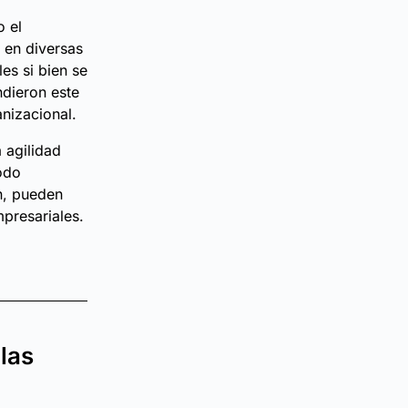
o el
 en diversas
es si bien se
ndieron este
nizacional.
a agilidad
odo
n, pueden
presariales.
 las