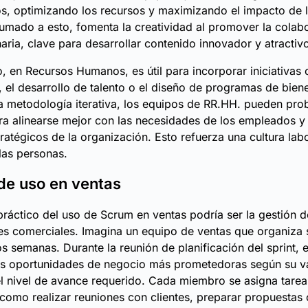
s, optimizando los recursos y maximizando el impacto de 
 Sumado a esto, fomenta la creatividad al promover la colab
naria, clave para desarrollar contenido innovador y atractiv
o, en Recursos Humanos, es útil para incorporar iniciativas
, el desarrollo de talento o el diseño de programas de biene
 metodología iterativa, los equipos de RR.HH. pueden prob
a alinearse mejor con las necesidades de los empleados y 
tratégicos de la organización. Esto refuerza una cultura labo
las personas.
de uso en ventas
ráctico del uso de Scrum en ventas podría ser la gestión d
s comerciales. Imagina un equipo de ventas que organiza 
os semanas. Durante la reunión de planificación del sprint, 
las oportunidades de negocio más prometedoras según su v
el nivel de avance requerido. Cada miembro se asigna tarea
 como realizar reuniones con clientes, preparar propuestas 