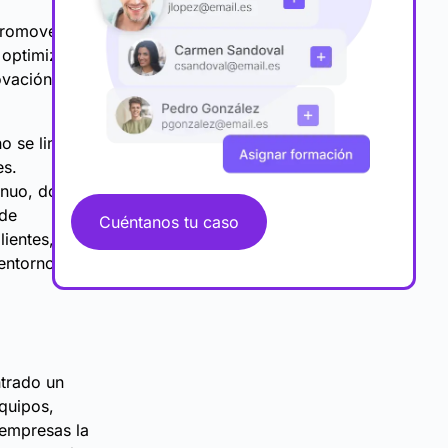
promover la
optimiza la
ovación, ya
o se limita a
es.
inuo, donde
 de
Cuéntanos tu caso
lientes,
entorno tan
ntrado un
quipos,
 empresas la