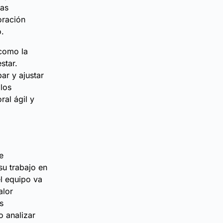
las
oración
o.
 como la
star.
ar y ajustar
los
ral ágil y
e
su trabajo en
el equipo va
alor
s
o analizar