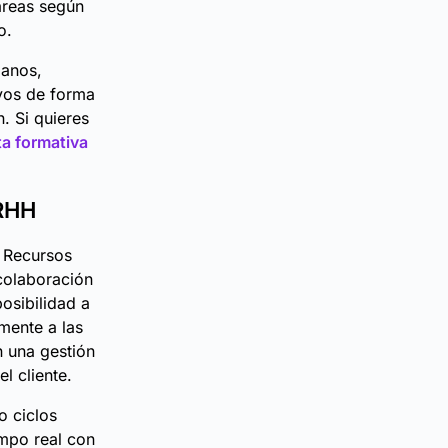
areas según
o.
manos,
ivos de forma
. Si quieres
a formativa
RRHH
 Recursos
colaboración
posibilidad a
mente a las
n una gestión
l cliente.
o ciclos
iempo real con