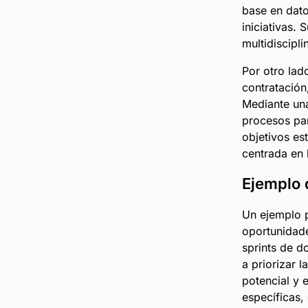
base en dato
iniciativas.
multidiscipli
Por otro lad
contratación
Mediante una
procesos par
objetivos es
centrada en 
Ejemplo 
Un ejemplo p
oportunidade
sprints de d
a priorizar 
potencial y 
específicas,