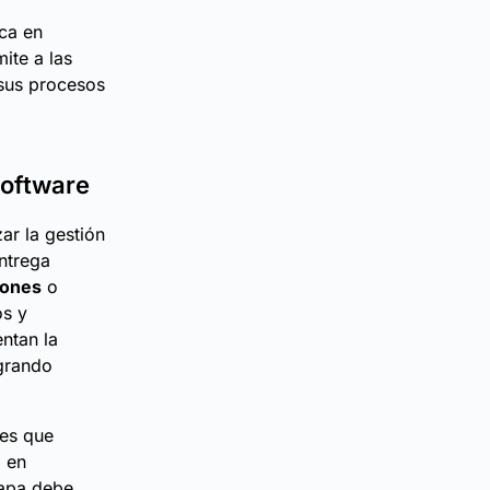
ica en
ite a las
sus procesos
software
ar la gestión
entrega
iones
o
os y
ntan la
ogrando
des que
 en
tapa debe