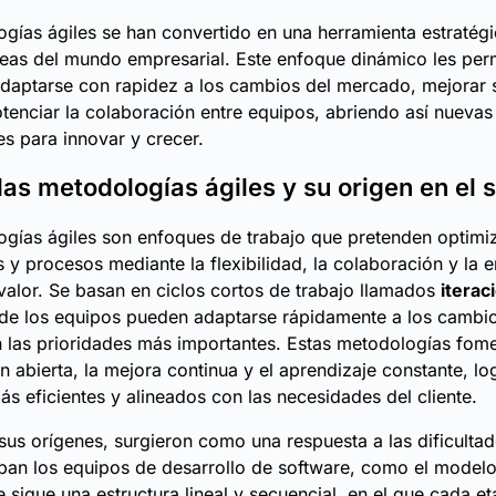
gías ágiles se han convertido en una herramienta estratég
reas del mundo empresarial. Este enfoque dinámico les perm
daptarse con rapidez a los cambios del mercado, mejorar 
otenciar la colaboración entre equipos, abriendo así nuevas
s para innovar y crecer.
las metodologías ágiles y su origen en el 
gías ágiles son enfoques de trabajo que pretenden optimiz
 y procesos mediante la flexibilidad, la colaboración y la 
valor. Se basan en ciclos cortos de trabajo llamados
iterac
de los equipos pueden adaptarse rápidamente a los cambi
 las prioridades más importantes. Estas metodologías fome
 abierta, la mejora continua y el aprendizaje constante, l
ás eficientes y alineados con las necesidades del cliente.
sus orígenes, surgieron como una respuesta a las dificulta
an los equipos de desarrollo de software, como el modelo
 sigue una estructura lineal y secuencial, en el que cada e