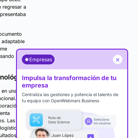
e regresar a
 presentaba
 documento
y adaptable
eme
lsando la
×
Empresas
cnológico
Impulsa la transformación de tu
empresa
e en una
Centraliza las gestiones y potencia el talento de
acional. Su
tu equipo con OpenWebinars Business
boración
ienta
os. Las
logística o
ultados.