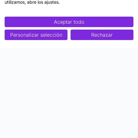
utilizamos, abre los ajustes.
Aceptar todo
Personalizar selección
Rechazar
Enfoque
Soluciones
Metodología SENDA
Aprendizaje Estratégico
Nosotros
Colaboraciones
Quiénes somos
Ser Profesor Top