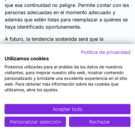
que esa continuidad no peligre. Permite contar con las
personas adecuadas en el momento adecuado y
además que estén listas para reemplazar a quiénes se
haya identificado oportunamente.
A futuro, la tendencia sostenida será que la
Inteligencia Artificial proveerá (ya lo hace) más
Política de privacidad
recursos para poder hacer un plan de sucesión que
Utilizamos cookies
nos permita alinear los objetivos de la organización o
Podemos utilizarlas para el análisis de los datos de nuestros
sus necesidades, con los de las personas que allí
visitantes, para mejorar nuestro sitio web, mostrar contenido
trabajan.
personalizado y brindarle una excelente experiencia en el sitio
web. Para obtener más información sobre las cookies que
utilizamos, abre los ajustes.
Aceptar todo
Personalizar selección
Rechazar
Lo que deberías recordar