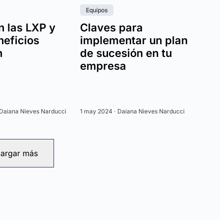
Equipos
n las LXP y
Claves para
neficios
implementar un plan
n
de sucesión en tu
empresa
Daiana Nieves Narducci
1 may 2024 ·
Daiana Nieves Narducci
argar más