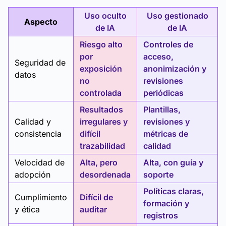
Uso oculto
Uso gestionado
Aspecto
de IA
de IA
Riesgo alto
Controles de
por
acceso,
Seguridad de
exposición
anonimización y
datos
no
revisiones
controlada
periódicas
Resultados
Plantillas,
Calidad y
irregulares y
revisiones y
consistencia
difícil
métricas de
trazabilidad
calidad
Velocidad de
Alta, pero
Alta, con guía y
adopción
desordenada
soporte
Políticas claras,
Cumplimiento
Difícil de
formación y
y ética
auditar
registros