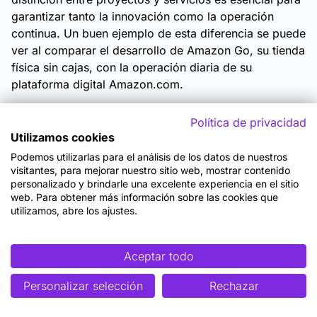
garantizar tanto la innovación como la operación
continua. Un buen ejemplo de esta diferencia se puede
ver al comparar el desarrollo de Amazon Go, su tienda
física sin cajas, con la operación diaria de su
plataforma digital Amazon.com.
El proyecto “Amazon Go” fue una iniciativa claramente
Política de privacidad
delimitada. Su objetivo era diseñar y lanzar una nueva
Utilizamos cookies
experiencia de compra basada en visión
Podemos utilizarlas para el análisis de los datos de nuestros
computacional, sensores y aprendizaje automático,
visitantes, para mejorar nuestro sitio web, mostrar contenido
permitiendo a los usuarios entrar, tomar productos y
personalizado y brindarle una excelente experiencia en el sitio
salir sin necesidad de pasar por una caja registradora.
web. Para obtener más información sobre las cookies que
utilizamos, abre los ajustes.
Este proyecto implicó una planificación estratégica de
varios meses (incluso años), múltiples fases de
prototipado, pruebas piloto, despliegue inicial en
Aceptar todo
Seattle y posterior escalado a otras ciudades. Amazon
organizó este esfuerzo como un proyecto de
Personalizar selección
Rechazar
innovación disruptiva, utilizando metodologías ágiles
en sus equipos técnicos, investigación de usuarios,