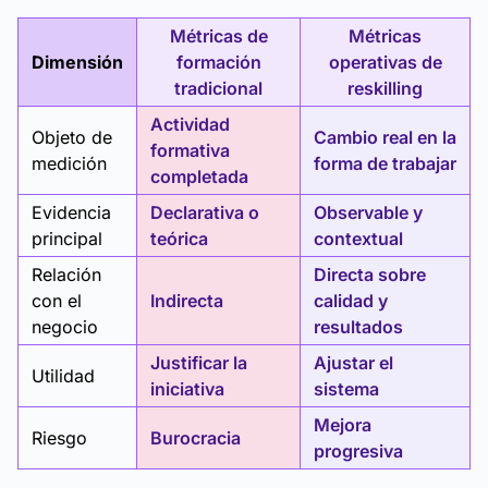
Métricas de
Métricas
Dimensión
formación
operativas de
tradicional
reskilling
Actividad
Objeto de
Cambio real en la
formativa
medición
forma de trabajar
completada
Evidencia
Declarativa o
Observable y
principal
teórica
contextual
Relación
Directa sobre
con el
Indirecta
calidad y
negocio
resultados
Justificar la
Ajustar el
Utilidad
iniciativa
sistema
Mejora
Riesgo
Burocracia
progresiva