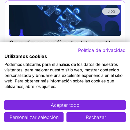
Blog
Compliance unificado: Integra AI
Act, GDPR y NIS2 sin duplicar
Política de privacidad
Utilizamos cookies
esfuerzos
Podemos utilizarlas para el análisis de los datos de nuestros
Cumplir con la ley ya no basta. La presión regulatoria
visitantes, para mejorar nuestro sitio web, mostrar contenido
sobre datos, IA y ciberseguridad puede agotar a cualquier
personalizado y brindarle una excelente experiencia en el sitio
organización si no...
web. Para obtener más información sobre las cookies que
utilizamos, abre los ajustes.
Javi Padilla
Aceptar todo
Personalizar selección
Rechazar
Blog