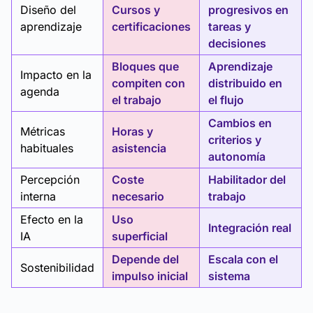
Diseño del
Cursos y
progresivos en
aprendizaje
certificaciones
tareas y
decisiones
Bloques que
Aprendizaje
Impacto en la
compiten con
distribuido en
agenda
el trabajo
el flujo
Cambios en
Métricas
Horas y
criterios y
habituales
asistencia
autonomía
Percepción
Coste
Habilitador del
interna
necesario
trabajo
Efecto en la
Uso
Integración real
IA
superficial
Depende del
Escala con el
Sostenibilidad
impulso inicial
sistema