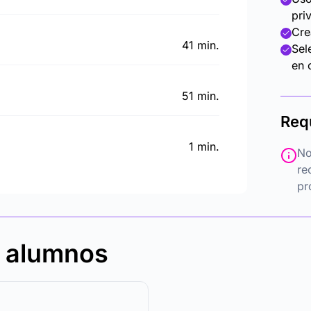
pri
Cre
41 min.
Sel
en 
51 min.
Req
1 min.
No
re
pr
s alumnos