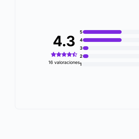
5
4.3
4
3
2
16 valoraciones
1