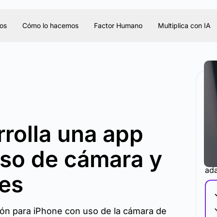
os
Cómo lo hacemos
Factor Humano
Multiplica con IA
rrolla una app
uso de cámara y
La 
ada
nes
ión para iPhone con uso de la cámara de