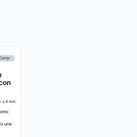
Curso
p
 con
h. y 4 min.
como
do una