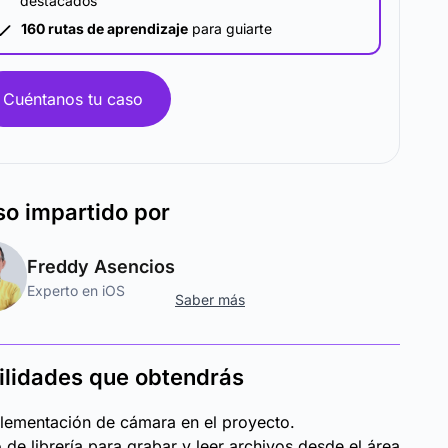
destacados
160 rutas de aprendizaje
para guiarte
Cuéntanos tu caso
so
impartido por
Freddy Asencios
Experto en iOS
Saber más
ilidades que obtendrás
lementación de cámara en el proyecto.
 de librería para grabar y leer archivos desde el área