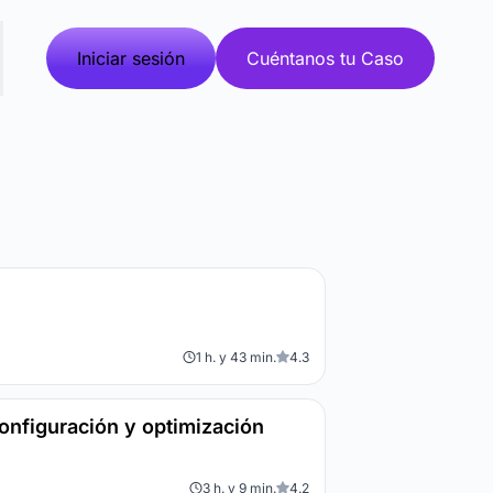
Iniciar sesión
Cuéntanos tu Caso
1 h. y 43 min.
4.3
onfiguración y optimización
3 h. y 9 min.
4.2