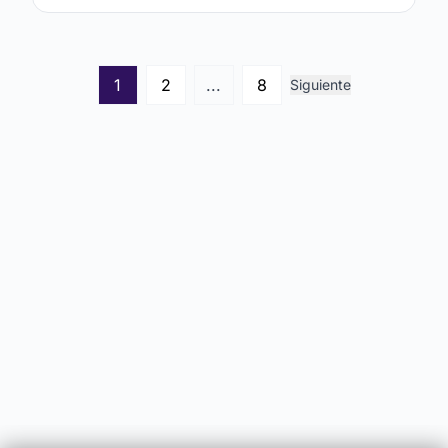
1
2
...
8
Siguiente