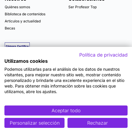
Quiénes somos
Ser Profesor Top
Biblioteca de contenidos
Articulos y actualidad
Becas
Política de privacidad
Utilizamos cookies
Podemos utilizarlas para el análisis de los datos de nuestros
visitantes, para mejorar nuestro sitio web, mostrar contenido
personalizado y brindarle una excelente experiencia en el sitio
web. Para obtener más información sobre las cookies que
utilizamos, abre los ajustes.
Mapa del sitio
Términos y Condiciones de Uso
Política de Privacidad
Política de Seguridad
Accesibilidad
Cookies
Aceptar todo
Personalizar selección
Rechazar
©2026 OpenWebinars S.L.