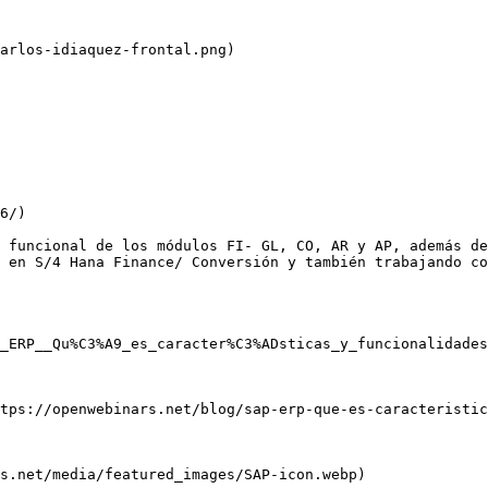
arlos-idiaquez-frontal.png)

6/)

 funcional de los módulos FI- GL, CO, AR y AP, además de
 en S/4 Hana Finance/ Conversión y también trabajando co
_ERP__Qu%C3%A9_es_caracter%C3%ADsticas_y_funcionalidades
tps://openwebinars.net/blog/sap-erp-que-es-caracteristic
s.net/media/featured_images/SAP-icon.webp)
