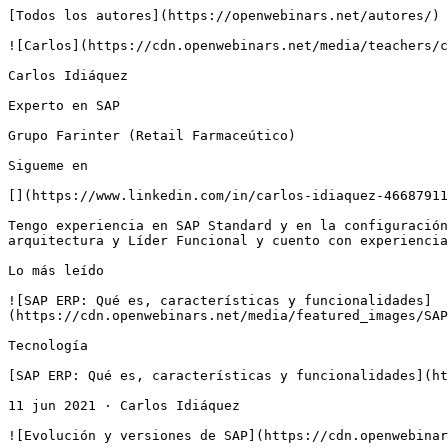
[Todos los autores](https://openwebinars.net/autores/)

![Carlos](https://cdn.openwebinars.net/media/teachers/c
Carlos Idiáquez

Experto en SAP

Grupo Farinter (Retail Farmaceútico)

Sigueme en

[](https://www.linkedin.com/in/carlos-idiaquez-46687911
Tengo experiencia en SAP Standard y en la configuración
arquitectura y Líder Funcional y cuento con experiencia
Lo más leído

![SAP ERP: Qué es, características y funcionalidades]
(https://cdn.openwebinars.net/media/featured_images/SAP
Tecnología

[SAP ERP: Qué es, características y funcionalidades](ht
11 jun 2021 · Carlos Idiáquez

![Evolución y versiones de SAP](https://cdn.openwebinar