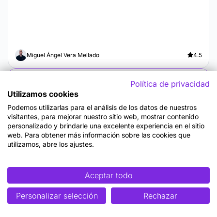
Miguel Ángel Vera Mellado
4.5
Política de privacidad
Blog
Utilizamos cookies
Podemos utilizarlas para el análisis de los datos de nuestros
visitantes, para mejorar nuestro sitio web, mostrar contenido
personalizado y brindarle una excelente experiencia en el sitio
web. Para obtener más información sobre las cookies que
Gamificación en RRHH para el
utilizamos, abre los ajustes.
desarrollo de empleados
La gamificación es la técnica de aplicar mecánicas y
Aceptar todo
elementos de diseño de juegos en contextos no lúdicos
con el objetivo de...
Personalizar selección
Rechazar