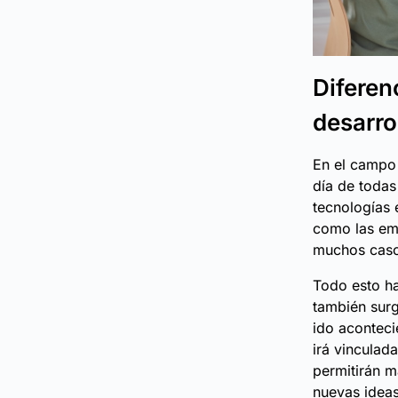
Diferen
desarro
En el campo 
día de todas
tecnologías 
como las emp
muchos casos
Todo esto ha
también sur
ido aconteci
irá vinculad
permitirán m
nuevas ideas