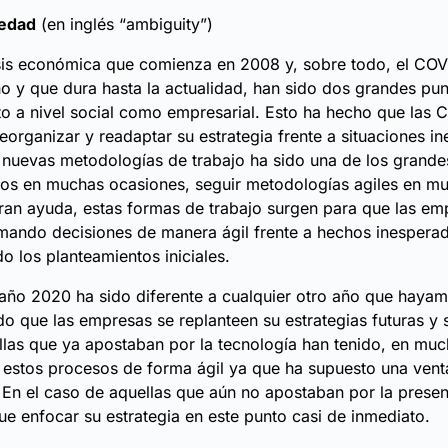
edad
(en inglés “ambiguity”)
isis económica que comienza en 2008 y, sobre todo, el CO
o y que dura hasta la actualidad, han sido dos grandes pu
nto a nivel social como empresarial. Esto ha hecho que las
eorganizar y readaptar su estrategia frente a situaciones i
nuevas metodologías de trabajo ha sido una de los grande
tos en muchas ocasiones, seguir metodologías
agiles
en mu
ran ayuda, estas formas de trabajo surgen para que las em
mando decisiones de manera ágil frente a hechos inespera
o los planteamientos iniciales.
 año 2020 ha sido diferente a cualquier otro año que hayam
o que las empresas se replanteen su estrategias futuras y 
ellas que ya apostaban por la tecnología han tenido, en mu
 estos procesos de forma ágil ya que ha supuesto una vent
 En el caso de aquellas que aún no apostaban por la presenc
ue enfocar su estrategia en este punto casi de inmediato.