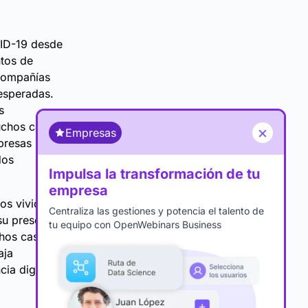
VID-19 desde
ntos de
 Compañías
nesperadas.
s
chos casos
×
Empresas
presas
dos
Impulsa la transformación de tu
empresa
os vivido,
Centraliza las gestiones y potencia el talento de
su presencia
tu equipo con OpenWebinars Business
chos casos,
aja
ia digital