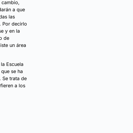
l cambio
,
darán a que
das las
 Por decirlo
e y en la
o de
iste un área
 la Escuela
y que se ha
 Se trata de
fieren a los