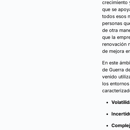
crecimiento 
que se apoya
todos esos n
personas que
de otra mane
que la empre
renovación n
de mejora e
En este ámbi
de Guerra de
venido utili
los entornos
caracterizad
Volatili
Incerti
Comple