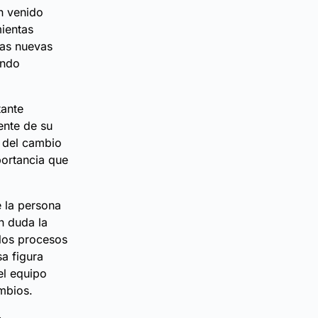
n venido
ientas
las nuevas
undo
tante
ente de su
n del cambio
ortancia que
 la persona
n duda la
 los procesos
sa figura
el equipo
mbios.