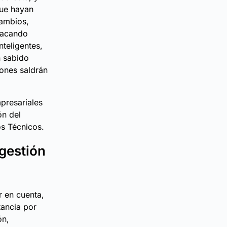
que hayan
cambios,
sacando
teligentes,
n sabido
iones saldrán
mpresariales
ón del
s Técnicos.
gestión
 en cuenta,
tancia por
ón,