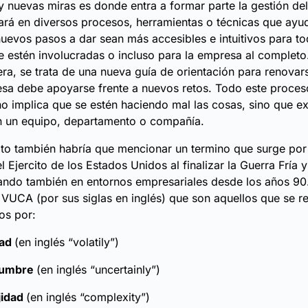
y nuevas miras es donde entra a formar parte la
gestión de
rá en diversos procesos, herramientas o técnicas que ayu
uevos pasos a dar sean más accesibles e intuitivos para to
 estén involucradas o incluso para la empresa al completo.
ra, se trata de una nueva guía de orientación para renovars
sa debe apoyarse frente a nuevos retos. Todo este proces
o implica que se estén haciendo mal las cosas, sino que ex
n un equipo, departamento o compañía.
to también habría que mencionar un termino que surge por
l Ejercito de los Estados Unidos al finalizar la Guerra Fría 
zando también en entornos empresariales desde los años 90.
 VUCA (por sus siglas en inglés) que son aquellos que se re
os por:
dad
(en inglés “volatily”)
dumbre
(en inglés “uncertainly”)
jidad
(en inglés “complexity”)