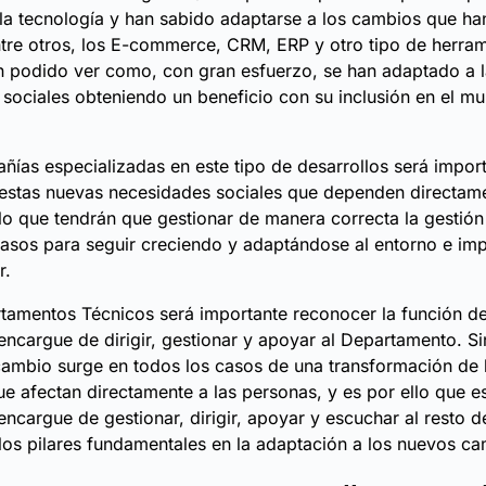
la tecnología y han sabido adaptarse a los cambios que ha
tre otros, los E-commerce, CRM, ERP y otro tipo de herram
an podido ver como, con gran esfuerzo, se han adaptado a 
sociales obteniendo un beneficio con su inclusión en el m
ñías especializadas en este tipo de desarrollos será impor
 estas nuevas necesidades sociales que dependen directam
 lo que tendrán que gestionar de manera correcta la gestió
sos para seguir creciendo y adaptándose al entorno e imp
r.
tamentos Técnicos será importante reconocer la función de
 encargue de dirigir, gestionar y apoyar al Departamento. Si
cambio surge en todos los casos de una transformación de
ue afectan directamente a las personas, y es por ello que e
 encargue de gestionar, dirigir, apoyar y escuchar al resto d
los pilares fundamentales en la adaptación a los nuevos ca