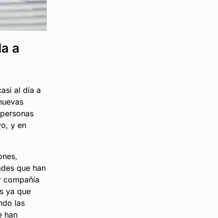
da a
si al día a
 nuevas
 personas
o, y en
ones,
ades que han
er compañía
os ya que
ndo las
e han