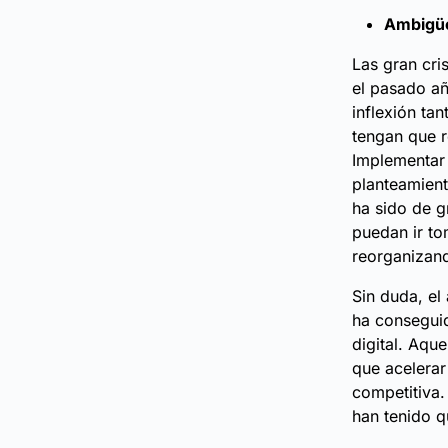
Ambigü
Las gran cr
el pasado añ
inflexión ta
tengan que r
Implementar 
planteamien
ha sido de g
puedan ir to
reorganizand
Sin duda, el
ha conseguid
digital. Aqu
que acelerar
competitiva.
han tenido q