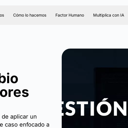
os
Cómo lo hacemos
Factor Humano
Multiplica con IA
bio
dores
 de aplicar un
te caso enfocado a