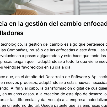
cia en la gestión del cambio enfoca
lladores
tecnológico, la
gestión del cambio
es algo que pertenece ca
 las Compañías, no sólo de las enfocadas a este área. Las
evolucionan a pasos agigantados y esto hace que tanto las
resas tengan que ir adaptándose a todo lo que viene nuev
 viéndose favorecidos en su día a día.
ce que, en el ámbito del Desarrollo de Software y Aplicaci
gen nuevos procesos, adaptándose a estas nuevas necesid
endo. Al fin y al cabo, la transformación digital de cualqui
a, en muchos casos, a la creación de este tipo de desarroll
arcar las diferencias y dar ventaja a la empresa materializa
 en un entorno digital. Queda patente que las empresas qu