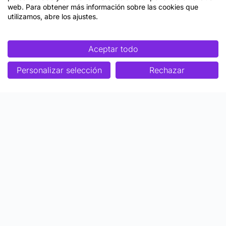
web. Para obtener más información sobre las cookies que
utilizamos, abre los ajustes.
Aceptar todo
Personalizar selección
Rechazar
Enfoque
Soluciones
Metodología SENDA
Aprendizaje Estratégico
Nosotros
Colaboraciones