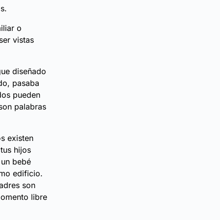
s.
liar o
ser vistas
igue diseñado
ldo, pasaba
ldos pueden
 son palabras
s existen
tus hijos
r un bebé
mo edificio.
madres son
momento libre