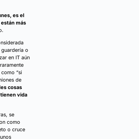
nes, es el
s están más
o.
considerada
a guardería o
zar en IT aún
 raramente
s como “si
niones de
des cosas
tienen vida
ras, se
 son como
eto o cruce
gunos