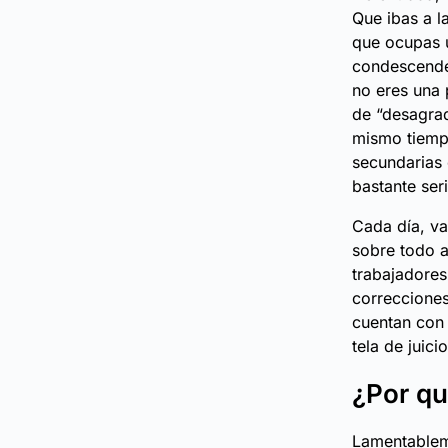
Que ibas a l
que ocupas u
condescenden
no eres una 
de “desagrad
mismo tiemp
secundarias 
bastante ser
Cada día, va
sobre todo a
trabajadores
correcciones
cuentan con 
tela de juici
¿Por qu
Lamentable