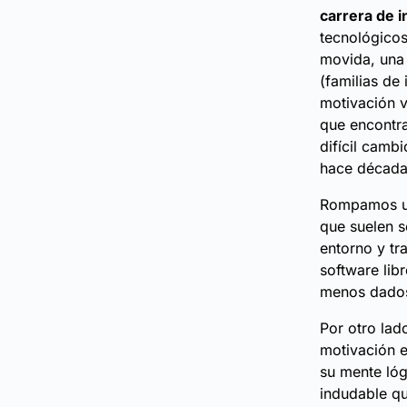
carrera de i
tecnológicos
movida, una 
(familias de
motivación v
que encontra
difícil camb
hace década
Rompamos una
que suelen 
entorno y tr
software lib
menos dados 
Por otro lad
motivación e
su mente lóg
indudable qu