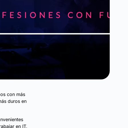
mpos con más
 más duros en
onvenientes
abajar en IT,