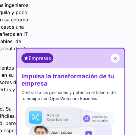
s ingenieros
nquila y poco
en su entorno
s casos una
añeros en IT
ables, de
 social desde
×
Empresas
lentos en IT,
 en su
Impulsa la transformación de tu
sores del
empresa
ertos y
Centraliza las gestiones y potencia el talento de
tu equipo con OpenWebinars Business
ad. Su
íciles, usar
d, pero es
a especial.