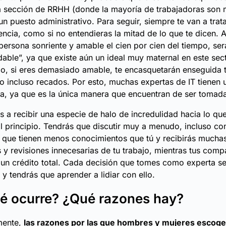
a sección de RRHH (donde la mayoría de trabajadoras son 
n puesto administrativo. Para seguir, siempre te van a trat
cia, como si no entendieras la mitad de lo que te dicen. 
persona sonriente y amable el cien por cien del tiempo, se
able”, ya que existe aún un ideal muy maternal en este sect
o, si eres demasiado amable, te encasquetarán enseguida 
o incluso recados. Por esto, muchas expertas de IT tienen
ia, ya que es la única manera que encuentran de ser tomada
s a recibir una especie de halo de incredulidad hacia lo qu
l principio. Tendrás que discutir muy a menudo, incluso co
 que tienen menos conocimientos que tú y recibirás mucha
 y revisiones innecesarias de tu trabajo, mientras tus com
un crédito total. Cada decisión que tomes como experta se
o y tendrás que aprender a lidiar con ello.
é ocurre? ¿Qué razones hay?
mente,
las razones por las que hombres y mujeres escog