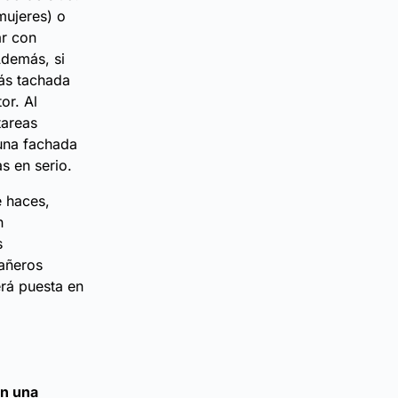
mujeres) o
ar con
Además, si
rás tachada
or. Al
tareas
 una fachada
s en serio.
e haces,
n
s
pañeros
rá puesta en
en una