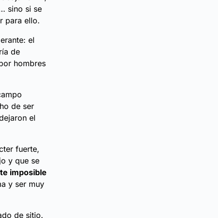
… sino si se
 para ello.
erante: el
ría de
 por hombres
 campo
cho de ser
dejaron el
ter fuerte,
jo y que se
te imposible
ma y ser muy
do de sitio.