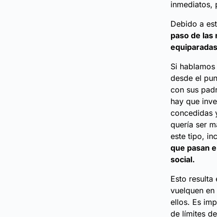
inmediatos, 
Debido a es
paso de las 
equiparada
Si hablamos 
desde el pun
con sus padr
hay que inve
concedidas y
quería ser m
este tipo, i
que pasan e
social.
Esto resulta
vuelquen en
ellos. Es im
de límites d