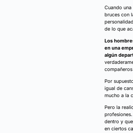
Cuando una m
bruces con l
personalidad
de lo que a
Los hombres
en una empr
algún depar
verdaderamen
compañeros 
Por supuesto
igual de can
mucho a la 
Pero la real
profesiones.
dentro y que
en ciertos c