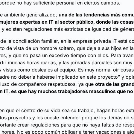
porque no hay suficiente personal en ciertos campos.
te ambiente generalizado,
una de las tendencias más comu
mujeres expertas en IT al sector público, donde las cosa
s
y existen regulaciones más estrictas de igualdad de géner
de la conciliación familiar, en la empresa privada IT está 
to de vista de un hombre soltero, que deja a sus hijos en l
es, y que no pasa un excesivo tiempo con ellos. Para avan
rtir muchas horas diarias, y las jornadas parciales son muy
 vistas como desleales al equipo. Es muy normal oír cosa
adre no debería haberse implicado en este proyecto” y opi
ncluso de compañeros respetuosos, ya que
otra de las gran
n IT, es que hay muchos trabajadores masculinos que no 
 en que el centro de su vida sea su trabajo, hagan horas ext
 los proyectos y les cueste entender porque los demás no
portante crear regulaciones para que no haya faltas de resp
e horas. No es poco común obligar a tener vacaciones a al