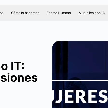
os
Cómo lo hacemos
Factor Humano
Multiplica con IA
o IT:
esiones