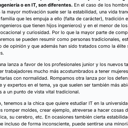
ngeniería o en IT, son diferentes.
En el caso de los hombre
 la mayor motivación suele ser la estabilidad, una vida tra
familia que les empuja a ello (falta de carácter), tradición 
 ingenieros que tienen hijos ingenieros) y en el menor de lo
ocacional y curiosidad. Por lo que la mayor parte de comp
remos se pueden resumir como personas tradicionales, est
io de opinión y que además han sido tratados como la élite
s.
 lanza a favor de los profesionales junior y los nuevos ta
ser trabajadores mucho más acostumbrados a tener mujeres
atarlas con normalidad. Rompamos otra lanza por los defen
re y expertos en el tema, ya que suelen ser también más abi
a un punto de vista vital tradicional.
o, tenemos a la chica que quiere estudiar IT en la universid
s romper moldes, crear ejemplo, atreverse a hacer cosas dif
ica, su cerebro, etc. En ocasiones también cierta estabilida
e incluso de forma inconsciente, puede sentirse una minorí