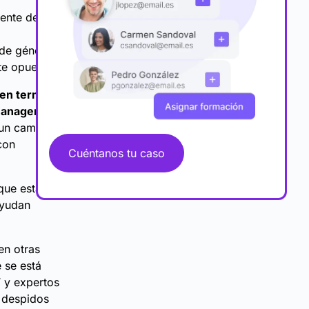
mente de
 de género,
e opuestas.
len terminar
manager o en
e un camino
con
Cuéntanos tu caso
 que están
ayudan
en otras
 se está
T y expertos
n despidos