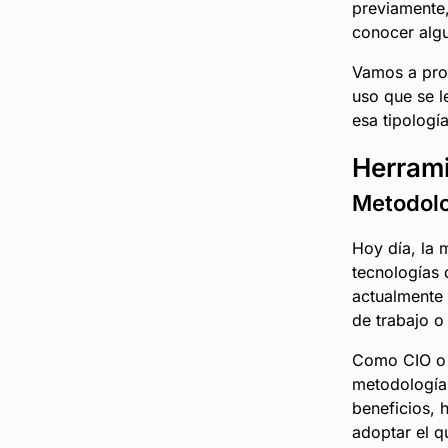
previamente,
conocer algu
Vamos a prof
uso que se l
esa tipología
Herrami
Metodolo
Hoy día, la 
tecnologías 
actualmente 
de trabajo o
Como CIO o g
metodologías
beneficios, 
adoptar el q