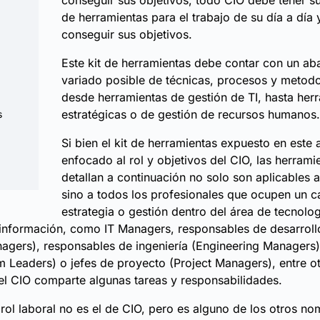
conseguir sus objetivos, todo CIO debe tener su
de herramientas para el trabajo de su día a día 
conseguir sus objetivos.
Este kit de herramientas debe contar con un ab
variado posible de técnicas, procesos y metodo
desde herramientas de gestión de TI, hasta her
estratégicas o de gestión de recursos humanos.
s
Si bien el kit de herramientas expuesto en este a
enfocado al rol y objetivos del CIO, las herrami
detallan a continuación no solo son aplicables al
sino a todos los profesionales que ocupen un c
estrategia o gestión dentro del área de tecnolog
información, como IT Managers, responsables de desarroll
agers), responsables de ingeniería (Engineering Managers)
 Leaders) o jefes de proyecto (Project Managers), entre ot
el CIO comparte algunas tareas y responsabilidades.
 o rol laboral no es el de CIO, pero es alguno de los otros n