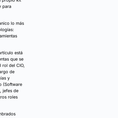
 propio kit
y para
anico lo más
logías:
ramientas
rtículo está
entas que se
 rol del CIO,
argo de
ías y
o (Software
, jefes de
ros roles
ombrados