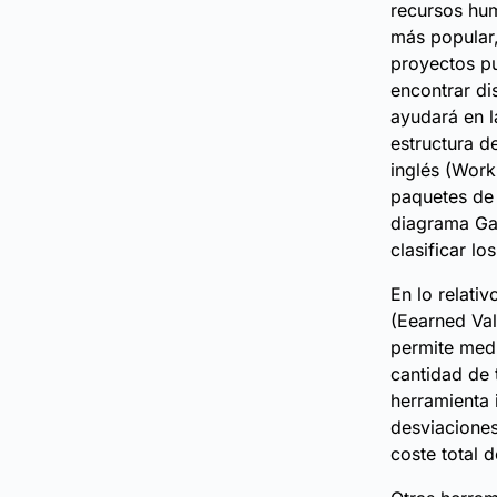
recursos hum
más popular,
proyectos pu
encontrar di
ayudará en l
estructura d
inglés (Work
paquetes de 
diagrama Gant
clasificar lo
En lo relati
(Eearned Val
permite medi
cantidad de 
herramienta i
desviaciones
coste total d