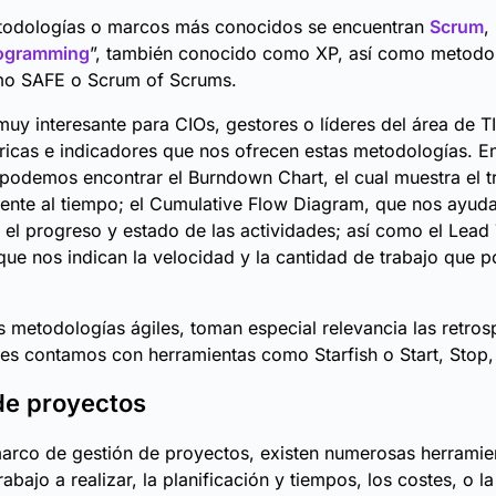
etodologías o marcos más conocidos se encuentran
Scrum
,
rogramming
”, también conocido como XP, así como metodol
mo SAFE o Scrum of Scrums.
uy interesante para CIOs, gestores o líderes del área de TI
tricas e indicadores que nos ofrecen estas metodologías. E
 podemos encontrar el Burndown Chart, el cual muestra el t
ente al tiempo; el Cumulative Flow Diagram, que nos ayuda 
 el progreso y estado de las actividades; así como el Lead
ue nos indican la velocidad y la cantidad de trabajo que
s metodologías ágiles, toman especial relevancia las retros
les contamos con herramientas como Starfish o Start, Stop,
de proyectos
arco de gestión de proyectos, existen numerosas herramie
rabajo a realizar, la planificación y tiempos, los costes, o l