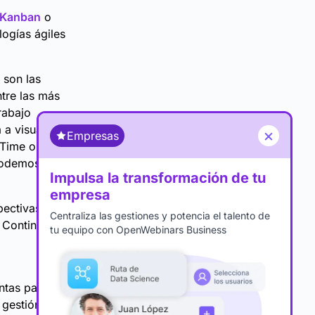
Kanban
o
ogías ágiles
 son las
ntre las más
rabajo
a visualizar
×
Empresas
 Time o
 podemos
Impulsa la transformación de tu
empresa
pectivas,
Centraliza las gestiones y potencia el talento de
 Continue.
tu equipo con OpenWebinars Business
ntas para
a gestión de