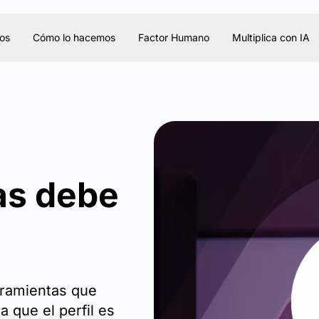
os
Cómo lo hacemos
Factor Humano
Multiplica con IA
as debe
rramientas que
 que el perfil es