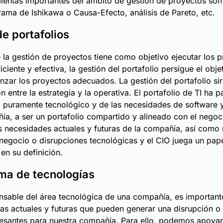
ientas importantes del ámbito de gestión de proyectos son
ama de Ishikawa o Causa-Efecto, análisis de Pareto, etc.
de portafolios
 la gestión de proyectos tiene como objetivo ejecutar los 
ciente y efectiva, la gestión del portafolio persigue el obje
lanzar los proyectos adecuados. La gestión del portafolio s
n entre la estrategia y la operativa. El portafolio de TI ha 
o puramente tecnológico y de las necesidades de software
ía, a ser un portafolio compartido y alineado con el nego
as necesidades actuales y futuras de la compañía, así como
egocio o disrupciones tecnológicas y el CIO juega un pap
en su definición.
ma de tecnologías
sable del área tecnológica de una compañía, es important
ías actuales y futuras que pueden generar una disrupción 
eresantes para nuestra compañía. Para ello, podemos apoya