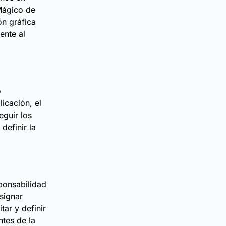
Mágico de
ón gráfica
ente al
o
icación, el
eguir los
definir la
sponsabilidad
signar
ar y definir
ntes de la