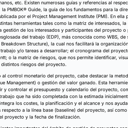
anos, etc. Existen numerosas guías y referencias al respec
 la PMBOK® Guide, la guía de los fundamentos para la dir
blicada por el Project Management Institute (PMI). En ell
stintas herramientas tales como la matriz de interesados, la
a gestión de los interesados y participantes del proyecto o
esglosada del trabajo (EDP), más conocida como WBS, de s
 Breakdown Structure), la cual nos facilitará la organizació
trabajo y/o tareas a desarrollar; el cronograma del proyect
t; o la matriz de riesgos, que nos permite identificar, visu
s distintos riesgos del proyecto.
vo al control monetario del proyecto, cabe destacar la met
ue Management) o gestión del valor ganado. Esta herramie
r y controlar el presupuesto y calendario del proyecto, c
trabajo que ha sido completada con la estimada inicialment
ntegra los costes, la planificación y el alcance y nos ayuda 
 respecto a la línea base (baseline) del proyecto, así como 
el proyecto y la fecha de finalización.