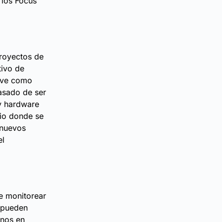
 los Focus
proyectos de
tivo de
irve como
pasado de ser
 y hardware
cio donde se
 nuevos
el
e monitorear
o pueden
rnos en