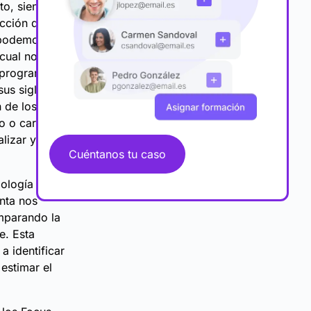
to, siendo la
ección de
a podemos
 cual nos
 programa, la
us siglas en
n de los
o o carta o
alizar y
Cuéntanos tu caso
odología EVM
nta nos
omparando la
e. Esta
a identificar
estimar el