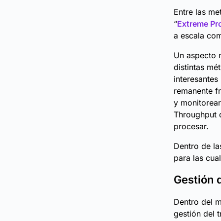
Entre las m
“
Extreme P
a escala co
Un aspecto m
distintas mé
interesantes
remanente fr
y monitorear
Throughput q
procesar.
Dentro de la
para las cua
Gestión 
Dentro del m
gestión del t