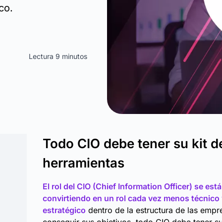
co.
Lectura 9 minutos
Todo CIO debe tener su kit d
herramientas
El rol del CIO (Chief Information Officer) se está
convirtiendo en un rol cada vez menos técnico
estratégico
dentro de la estructura de las empr