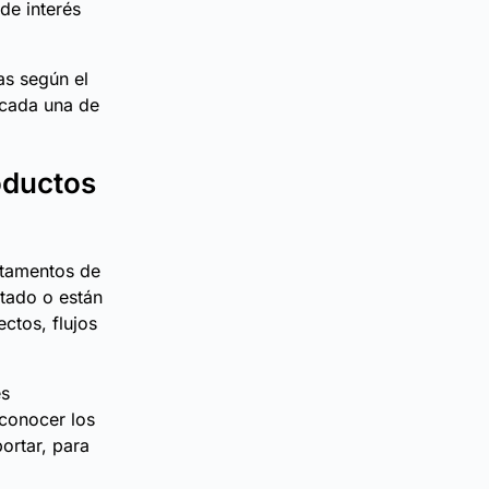
de interés
as según el
 cada una de
oductos
rtamentos de
tado o están
ctos, flujos
es
 conocer los
ortar, para