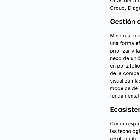
Otras herram
Group, Diagr
Gestión 
Mientras que
una forma efi
priorizar y 
nexo de unió
un portafoli
de la compañ
visualizan l
modelos de n
fundamental 
Ecosiste
Como respon
las tecnolog
resultar int