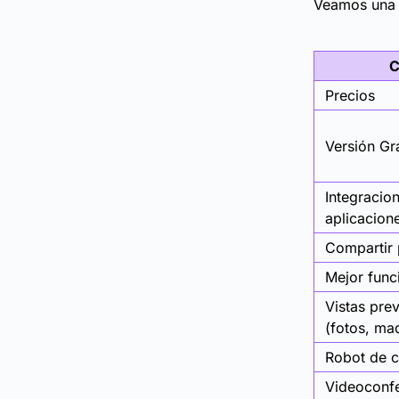
Veamos una t
C
Precios
Versión Gra
Integracio
aplicacion
Compartir 
Mejor func
Vistas prev
(fotos, maq
Robot de c
Videoconf