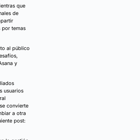
ientras que
nales de
partir
s por temas
o al público
esafíos,
 Asana y
liados
s usuarios
ral
se convierte
biar a otra
iente post: