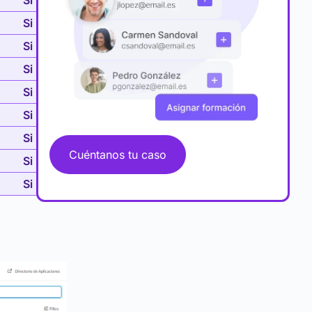
Si
Si
Si
Si
Si
Si
Si
Cuéntanos tu caso
Si
Si