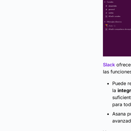
Slack
ofrece 
las funcione
Puede r
la
integ
suficien
para to
Asana pu
avanzad