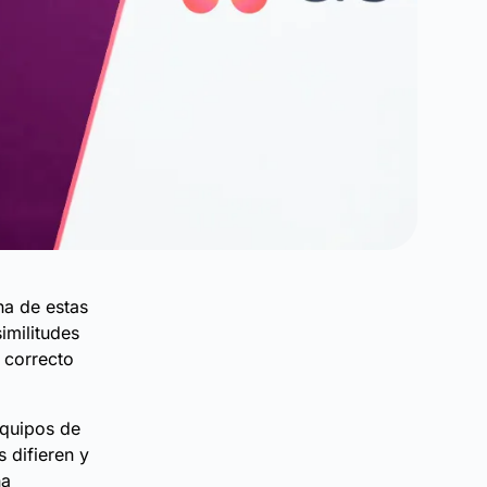
na de estas
imilitudes
 correcto
equipos de
s difieren y
na