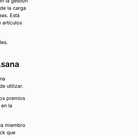
n la gestión
 de la carga
eas. Está
 artículos
les.
Asana
una
e utilizar.
tos premios
 en la
ada miembro
ack que