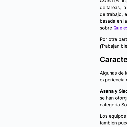
Asana es una
de tareas, l
de trabajo, 
basada en la
sobre
Qué e
Por otra par
¡Trabajan bie
Caracte
Algunas de l
experiencia 
Asana y Sla
se han otorg
categoría So
Los equipos
también pued