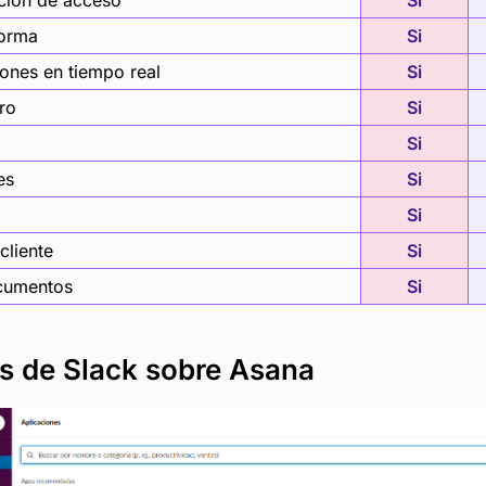
ción de acceso
Si
forma
Si
iones en tiempo real
Si
tro
Si
Si
es
Si
Si
cliente
Si
cumentos
Si
s de Slack sobre Asana