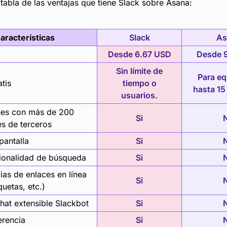
abla de las ventajas que tiene Slack sobre Asana:
aracterísticas
Slack
As
Desde 6.67 USD
Desde 
Sin límite de
Para eq
tis
tiempo o
hasta 15
usuarios.
nes con más de 200
Si
es de terceros
pantalla
Si
ionalidad de búsqueda
Si
ias de enlaces en línea
Si
uetas, etc.)
hat extensible Slackbot
Si
erencia
Si