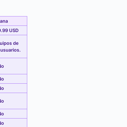
ana
9.99 USD
uipos de
 usuarios.
No
No
No
No
No
No