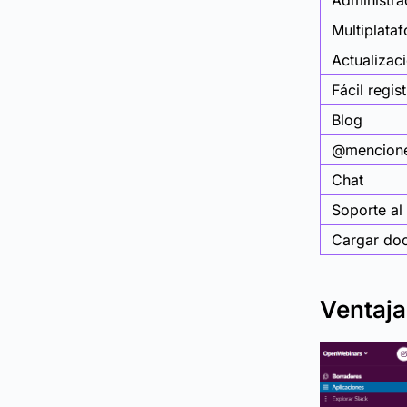
Administra
Multiplata
Actualizac
Fácil regis
Blog
@mencion
Chat
Soporte al 
Cargar do
Ventaja