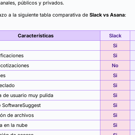
anales, públicos y privados.
azo a la siguiente tabla comparativa de
Slack vs Asana
:
Características
Slack
Si
ificaciones
Si
cotizaciones
No
nes
Si
teclado
Si
a de usuario muy pulida
Si
e SoftwareSuggest
Si
ón de archivos
Si
 en la nube
Si